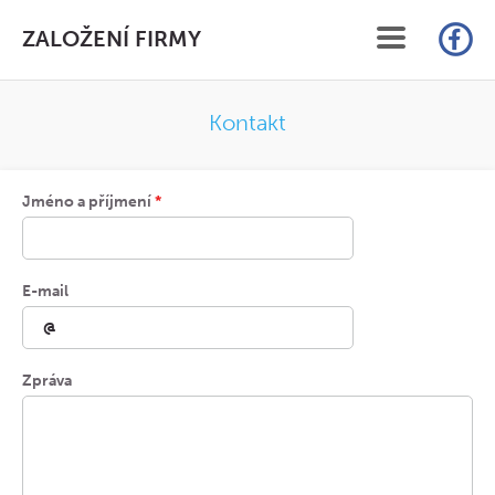
ZALOŽENÍ FIRMY
ÚVOD
Kontakt
SLUŽBY
Jméno a příjmení
*
CENÍK
FAQ
E-mail
ČLÁNKY
KONTAKT
Zpráva
ON-LINE ZALOŽENÍ S.R.O.