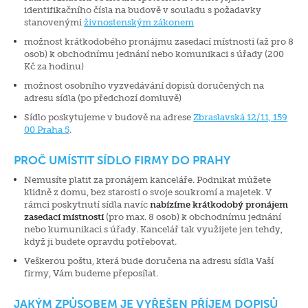
identifikačního čísla na budově v souladu s požadavky
stanovenými
živnostenským zákonem
možnost krátkodobého pronájmu zasedací místnosti (až pro 8
osob) k obchodnímu jednání nebo komunikaci s úřady (200
Kč za hodinu)
možnost osobního vyzvedávání dopisů doručených na
adresu sídla (po předchozí domluvě)
Sídlo poskytujeme v budově na adrese
Zbraslavská 12/11, 159
00 Praha 5
.
PROČ UMÍSTIT SÍDLO FIRMY DO PRAHY
Nemusíte platit za pronájem kanceláře. Podnikat můžete
klidně z domu, bez starosti o svoje soukromí a majetek. V
rámci poskytnutí sídla navíc
nabízíme krátkodobý pronájem
zasedací místností
(pro max. 8 osob) k obchodnímu jednání
nebo kumunikaci s úřady. Kancelář tak využijete jen tehdy,
když ji budete opravdu potřebovat.
Veškerou poštu, která bude doručena na adresu sídla Vaší
firmy, Vám budeme přeposílat.
JAKÝM ZPŮSOBEM JE VYŘEŠEN PŘÍJEM DOPISŮ