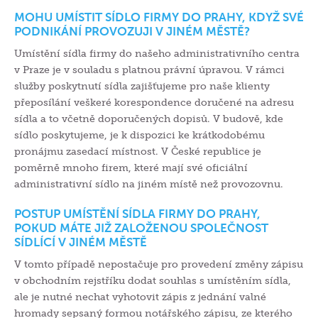
MOHU UMÍSTIT SÍDLO FIRMY DO PRAHY, KDYŽ SVÉ
PODNIKÁNÍ PROVOZUJI V JINÉM MĚSTĚ?
Umístění sídla firmy do našeho administrativního centra
v Praze je v souladu s platnou právní úpravou. V rámci
služby poskytnutí sídla zajišťujeme pro naše klienty
přeposílání veškeré korespondence doručené na adresu
sídla a to včetně doporučených dopisů. V budově, kde
sídlo poskytujeme, je k dispozici ke krátkodobému
pronájmu zasedací místnost. V České republice je
poměrně mnoho firem, které mají své oficiální
administrativní sídlo na jiném místě než provozovnu.
POSTUP UMÍSTĚNÍ SÍDLA FIRMY DO PRAHY,
POKUD MÁTE JIŽ ZALOŽENOU SPOLEČNOST
SÍDLÍCÍ V JINÉM MĚSTĚ
V tomto případě nepostačuje pro provedení změny zápisu
v obchodním rejstříku dodat souhlas s umístěním sídla,
ale je nutné nechat vyhotovit zápis z jednání valné
hromady sepsaný formou notářského zápisu, ze kterého