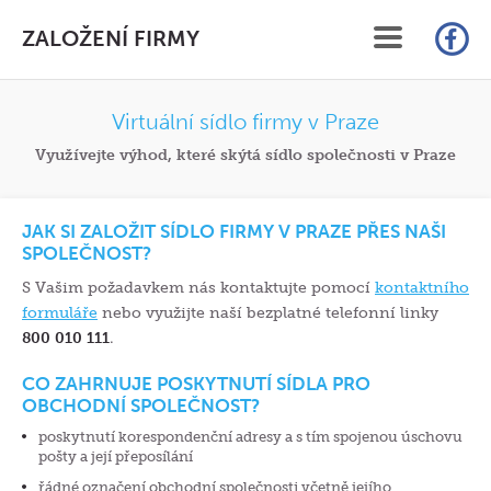
ZALOŽENÍ FIRMY
ÚVOD
Virtuální sídlo firmy v Praze
Využívejte výhod, které skýtá sídlo společnosti v Praze
SLUŽBY
CENÍK
JAK SI ZALOŽIT SÍDLO FIRMY V PRAZE PŘES NAŠI
SPOLEČNOST?
FAQ
S Vašim požadavkem nás kontaktujte pomocí
kontaktního
formuláře
nebo využijte naší bezplatné telefonní linky
ČLÁNKY
800 010 111
.
KONTAKT
CO ZAHRNUJE POSKYTNUTÍ SÍDLA PRO
OBCHODNÍ SPOLEČNOST?
ON-LINE ZALOŽENÍ S.R.O.
poskytnutí korespondenční adresy a s tím spojenou úschovu
pošty a její přeposílání
řádné označení obchodní společnosti včetně jejího