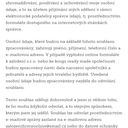
shromažďování, používání a uchovávání) moje osobní
údaje, a to za účelem přijímání mých sdělení v rámci
elektronické podatelny správce údajů, tj. prostřednictvím
formuláře dostupného na internetových stránkách
správce.
Osobní údaje, které budou na základě tohoto souhlasu
zpracovávány, zahrnují jméno, příjmení, telefonní číslo a
e-mailovou adresu. V případě vyplnění online formuláře
k založení s.r.o. nebo ke koupi ready made společnosti
budou zpracovány navíc data narození společníků a
jednatelů a adresy jejich trvalého bydliště. Uvedené
osobní údaje budou zpracovávány nejdéle do odvolání
souhlasu.
Tento souhlas uděluji dobrovolně a jsem si vědom toho,
že ho mohu kdykoliv odvolat, a to stejným způsobem,
kterým jsem jej udělil. Souhlas lze odvolat prostřednictvím
e-mailové zprávy zaslané na e-mailovou adresu
zalozenifirmyonline@email.cz nebo do datové schránky