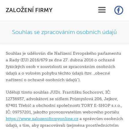
ZALOŽENÍ FIRMY
ÚVOD
Souhlas se zpracováním osobních údajů
SLUŽBY
Souhlas je udělován dle Nařízení Evropského parlamentu
CENÍK
a Rady (EU) 2016/679 ze dne 27. dubna 2016 o ochraně
fyzických osob v souvislosti se zpracováním osobních
FAQ
údajů a o volném pohybu těchto údajů (tzv. „obecné
nařízení o ochraně osobních údajů“).
ČLÁNKY
Uděluji tímto souhlas JUDr. Františku Sochorovi, IČ:
12736937, advokátovi se sídlem Průmyslová 206, Jejkov,
KONTAKT
67401 Třebíč a obchodní společnosti TORY E-SHOP s.r.o.,
IČ: 09757201, jakožto provozovatelům webového portálu
ON-LINE ZALOŽENÍ S.R.O.
https://www.zalozenifirmyonline.cz
a správcům osobních
údajů, s tím, aby zpracovávali (zejména prostřednictvím