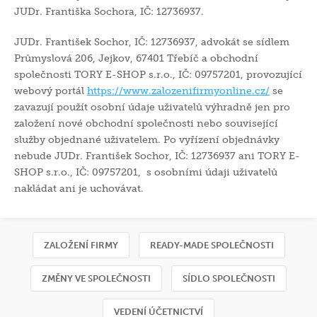
JUDr. Františka Sochora, IČ: 12736937.
JUDr. František Sochor, IČ: 12736937, advokát se sídlem
Průmyslová 206, Jejkov, 67401 Třebíč a obchodní
společnosti TORY E-SHOP s.r.o., IČ: 09757201, provozující
webový portál
https://www.zalozenifirmyonline.cz/
se
zavazují použít osobní údaje uživatelů výhradně jen pro
založení nové obchodní společnosti nebo související
služby objednané uživatelem. Po vyřízení objednávky
nebude JUDr. František Sochor, IČ: 12736937 ani TORY E-
SHOP s.r.o., IČ: 09757201, s osobními údaji uživatelů
nakládat ani je uchovávat.
ZALOŽENÍ FIRMY
READY-MADE SPOLEČNOSTI
ZMĚNY VE SPOLEČNOSTI
SÍDLO SPOLEČNOSTI
VEDENÍ ÚČETNICTVÍ