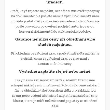
úřadech.
Stačí, když zajdete na poštu, necháte si zde ověřit podpisy
na dokumentech a pošlete nám je zpět. Dokumenty nám
můžete poslat zpět poštou nebo emailem, pokud Vám na
poště provedou po ověření podpisů autorizovanou
konverzi dokumentů do elektronické podoby.
Garance nejnižší ceny při objednání více
služeb najednou.
Při objednávce založení s.r.o. a poskytnutí sídla nabízíme
nejnižší cenu za založení s.r.o. ve srovnání s
konkurenčními weby.
Výsledně zaplatíte stejně nebo méně.
Díky našim zkušenostem se zakládáním firem jsme
schopni náklady minimalizovat. Pokud si kromě založení
firmy objednáte také pronájem sídla pro zakládanou
firmu nebo vedení účetnictví, zaplatíte za založení s.r.o.
částku, která je nižší než zákonné poplatky za založení
s.r.o.