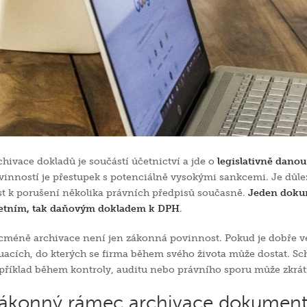
chivace dokladů je součástí účetnictví a jde o
legislativně dano
vinností je přestupek s potenciálně vysokými sankcemi. Je důlež
st k porušení několika právních předpisů současně.
Jeden dokum
etním, tak daňovým dokladem k DPH
.
cméně archivace není jen zákonná povinnost. Pokud je dobře ve
tuacích, do kterých se firma během svého života může dostat. S
příklad během kontroly, auditu nebo právního sporu může zkrátit
ákonný rámec archivace dokument