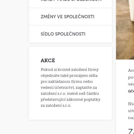
ZMĚNY VE SPOLEČNOSTI
SÍDLO SPOLEČNOSTI
AKCE
Pokud si kromě založení firmy
Ar
objednáte také pronájem sídla
po
pro zakládanou firmu nebo
vé
vedení účetnictví, zaplatíte za
úč
založení s.r.o. méně než částku
představující zákonné poplatky
Ni
za založení s.r.o.
si
na
Z