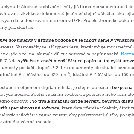
 uplynutí zákonné archivační lhůty již firma nemá povinnost 
ikvidovat. Likvidace dokumentů je téměř stejně důležitá jako je
tlivých dat a dodržování nařízení GDPR. Pro elektronické doku
tiny pak skartaci.
tlivé dokumenty v listinné podobě by se nikdy neměly vyhazov
artovat. Skartovačky se liší typem řezu, který určuje míru nečit
čeno, jde o to, na jak malé dílky skartovačka papír naseká.
Norma
 P-7, kde
vyšší číslo značí menší částice papíru a tím vyšší úro
kumenty postačí stupeň P-2. Pro dokumenty obsahující personál
nimálně P-3 (částice do 320 mm²), ideálně P-4 (částice do 160 m
rostoucím objemem digitálních dat je stejně důležitá i
bezpečná 
tových nosičů. Pouhé smazání souborů z počítače nebo formátová
adno obnovit.
Pro trvalé smazání dat ze serverů, pevných disk
užít specializovaný software
, který data přepíše vícekrát, čímž
oudových úložišť je nutné zajistit, aby poskytovatel služby po up
azání dat včetně metadat.