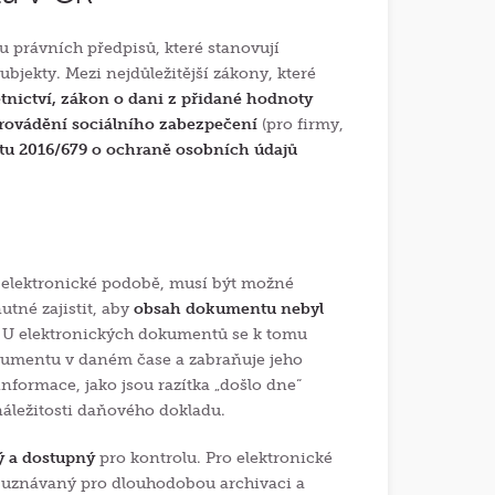
u právních předpisů, které stanovují
bjekty. Mezi nejdůležitější zákony, které
tnictví, zákon o dani z přidané hodnoty
 provádění sociálního zabezpečení
(pro firmy,
u 2016/679 o ochraně osobních údajů
 elektronické podobě, musí být možné
nutné zajistit, aby
obsah dokumentu nebyl
U elektronických dokumentů se k tomu
dokumentu v daném čase a zabraňuje jeho
nformace, jako jsou razítka „došlo dne“
áležitosti daňového dokladu.
ý a dostupný
pro kontrolu. Pro elektronické
 uznávaný pro dlouhodobou archivaci a