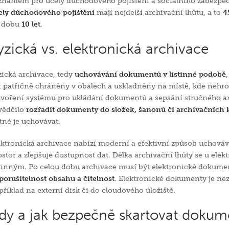
znamem pro účely důchodového pojištění a sociálního zabezpe
ely důchodového pojištění
mají nejdelší archivační lhůtu, a to
4
 dobu
10 let
.
yzická vs. elektronická archivace
zická archivace, tedy
uchovávání dokumentů v listinné podobě
t patřičně chráněny v obalech a uskladněny na místě, kde nehr
tvoření systému pro ukládání dokumentů a sepsání stručného ar
vědčilo
rozřadit dokumenty do složek, šanonů či archivačních 
tné je uchovávat.
ektronická archivace nabízí moderní a efektivní způsob uchová
ostor a zlepšuje dostupnost dat. Délka archivační lhůty se u e
stinným. Po celou dobu archivace musí být elektronické dokum
porušitelnost obsahu a čitelnost
. Elektronické dokumenty je nez
příklad na externí disk či do cloudového úložiště.
dy a jak bezpečně skartovat dokum