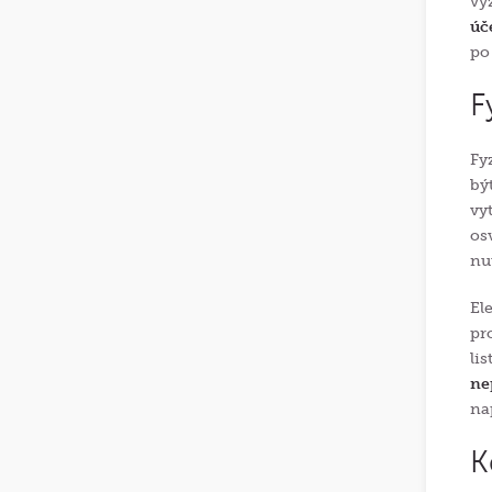
vý
úč
po
F
Fy
bý
vy
os
nu
El
pr
li
ne
na
K