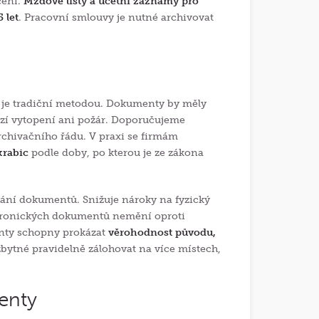
čení.
Mzdové listy a účetní záznamy pro
5 let
. Pracovní smlouvy je nutné archivovat
, je tradiční metodou. Dokumenty by měly
ozí vytopení ani požár. Doporučujeme
chivačního řádu. V praxi se firmám
krabic
podle doby, po kterou je ze zákona
vání dokumentů. Snižuje nároky na fyzický
lektronických dokumentů nemění oproti
enty schopny prokázat
věrohodnost původu,
bytné pravidelně zálohovat na více místech,
enty