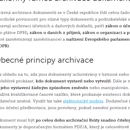
rávná archivace dokumentů se v České republice řídí celou řado
ecifické povinnosti pro různé typy dokumentů a podnikatelské su
ravují archivaci účetních a daňových dokladů, patří
zákon o úče
ro plátce DPH)
, zákon o daních z příjmů, zákon o organizaci a
eré zaměstnávají zaměstnance) a
nařízení Evropského parlament
DPR)
.
becné principy archivace
z ohledu na to, zda jsou dokumenty uchovávány v listinné nebo
olehlivě prokázat,
kdo dokument vystavil nebo vytvořil
. Dále je 
 jeho vystavení žádným způsobem změněn
nebo manipulován. 
užívá kvalifikované časové razítko, které prokazuje existenci 
datečné změně. Využít lze také
elektronický podpis
. Dodatečné i
bo účetní předkontace, jsou povoleny, pokud nemění povinné n
kument musí být
po celou dobu archivační lhůty snadno čiteln
kumenty je doporučeným formátem PDF/A, který je celosvětově