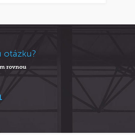
u otázku?
nám rovnou
1