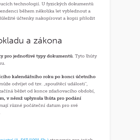
oucích technologií. U fyzických dokumentů
 tendenci během několika let vyblednout a
ůležité účtenky nakopírovat a kopii přiložit
dokladu a zákona
ty pro jednotlivé typy dokumentů
. Tyto lhůty
su.
jícího kalendářního roku po konci účetního
může odvíjet od tzv. „spouštěcí události“,
začíná běžet od konce zdaňovacího období,
em, v němž uplynula lhůta pro podání
mají různé počáteční datum pro své
.