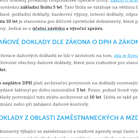
etní doklady prokazují hospodářské operace firmy.
Zákon o účetn
hovávání
základní lhůtu 5 let
. Tato lhůta se vztahuje na většinu
dané, pokladní doklady, bankovní výpisy, interní doklady, odpis
ta 10 let
je stanovena pro klíčové syntetické dokumenty, které po
rmy. Jedná se o
účetní závěrku
a výroční zprávu
.
AŇOVÉ DOKLADY DLE ZÁKONA O DPH A ZÁKON
chivace daňových dokladů se liší v závislosti na tom,
zda je fir
chivovat všechny daňové doklady, které jsou rozhodné pro stan
let.
o neplátce DPH
platí archivační povinnost na doklady souvisejíc
vydané faktury) po dobu minimálně
3 let
. Pozor, pokud firmě vy
klady potvrzující tuto ztrátu archivovat až
10 let
. Lhůta se také 
iznání nebo při zahájení daňové kontroly.
OKLADY Z OBLASTI ZAMĚSTNANECKÝCH A M
kumenty týkající se zaměstnanců a mzdové agendy mají často nej