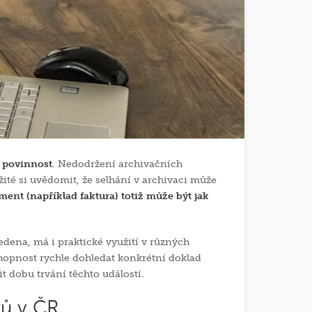
u povinnost
. Nedodržení archivačních
ité si uvědomit, že selhání v archivaci může
ent (například faktura) totiž může být jak
dena, má i praktické využití v různých
chopnost rychle dohledat konkrétní doklad
 dobu trvání těchto událostí.
ů v ČR