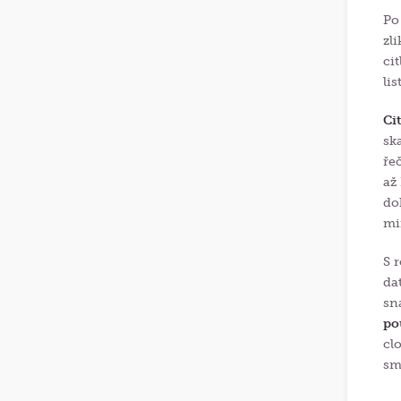
Po
zl
ci
lis
Ci
sk
ře
až
do
mi
S 
da
sn
po
cl
sm