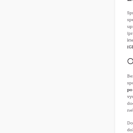
Sp
sp
up
(p
kt
(G
O
Be
sp
po
vy
do
ne
Do
do