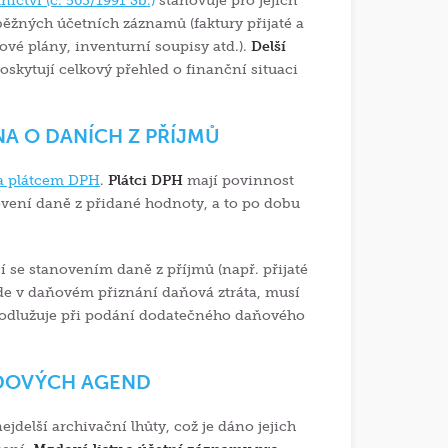
ictví (č. 563/1991 Sb.)
stanovuje pro jejich
 běžných účetních záznamů (faktury přijaté a
ové plány, inventurní soupisy atd.).
Delší
skytují celkový přehled o finanční situaci
A O DANÍCH Z PŘÍJMŮ
ma plátcem DPH
.
Plátci DPH
mají povinnost
ovení daně z přidané hodnoty, a to po dobu
í se stanovením daně z příjmů (např. přijaté
jde v daňovém přiznání daňová ztráta, musí
prodlužuje při podání dodatečného daňového
ZDOVÝCH AGEND
delší archivační lhůty, což je dáno jejich