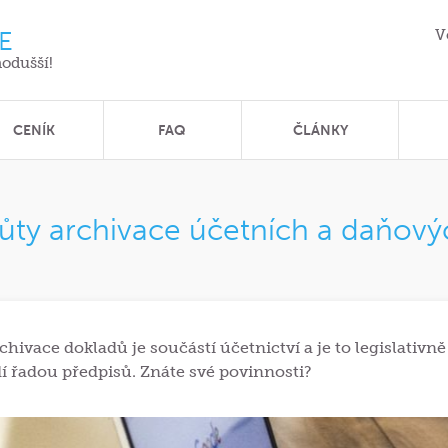
E
V
nodušší!
CENÍK
FAQ
ČLÁNKY
ůty archivace účetních a daňov
chivace dokladů je součástí účetnictví a je to legislativn
dí řadou předpisů. Znáte své povinnosti?