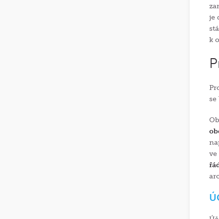
za
je
st
k 
P
Pr
se
Ob
ob
na
ve
řá
ar
Ú