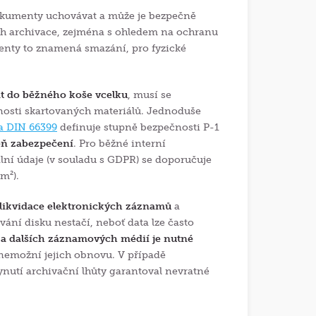
dokumenty uchovávat a může je bezpečně
jich archivace, zejména s ohledem na ochranu
menty to znamená smazání, pro fyzické
at do běžného koše vcelku
, musí se
elnosti skartovaných materiálů. Jednoduše
 DIN 66399
definuje stupně bezpečnosti P-1
veň zabezpečení
.
Pro běžné interní
ní údaje (v souladu s GDPR) se doporučuje
m²).
likvidace elektronických záznamů
a
ní disku nestačí, neboť data lze často
ů a dalších záznamových médií je nutné
 znemožní jejich obnovu. V případě
lynutí archivační lhůty garantoval nevratné