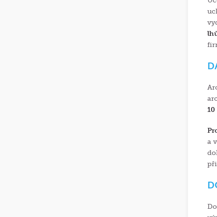
Úč
uc
vy
lhů
fi
D
Ar
ar
10 
Pr
a 
do
př
D
Do