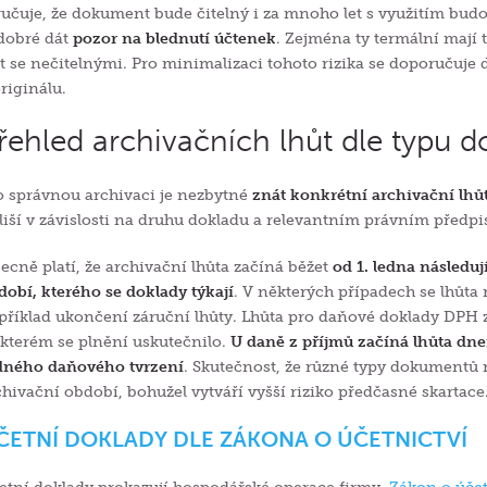
ručuje, že dokument bude čitelný i za mnoho let s využitím bud
 dobré dát
pozor na blednutí účtenek
. Zejména ty termální mají
át se nečitelnými. Pro minimalizaci tohoto rizika se doporučuje d
originálu.
řehled archivačních lhůt dle typu 
o správnou archivaci je nezbytné
znát konkrétní archivační lhů
 liší v závislosti na druhu dokladu a relevantním právním předpi
ecně platí, že archivační lhůta začíná běžet
od 1. ledna následu
dobí, kterého se doklady týkají
. V některých případech se lhůta 
příklad ukončení záruční lhůty. Lhůta pro daňové doklady DPH 
 kterém se plnění uskutečnilo.
U daně z příjmů začíná lhůta dn
dného daňového tvrzení
. Skutečnost, že různé typy dokumentů 
chivační období, bohužel vytváří vyšší riziko předčasné skartace
ČETNÍ DOKLADY DLE ZÁKONA O ÚČETNICTVÍ