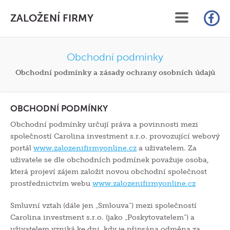
ZALOŽENÍ FIRMY
ÚVOD
Obchodní podmínky
Obchodní podmínky a zásady ochrany osobních údajů
SLUŽBY
CENÍK
OBCHODNÍ PODMÍNKY
Obchodní podmínky určují práva a povinnosti mezi
FAQ
společností Carolina investment s.r.o. provozující webový
portál
www.zalozenifirmyonline.cz
a uživatelem. Za
ČLÁNKY
uživatele se dle obchodních podmínek považuje osoba,
která projeví zájem založit novou obchodní společnost
KONTAKT
prostřednictvím webu
www.zalozenifirmyonline.cz
ON-LINE ZALOŽENÍ S.R.O.
Smluvní vztah (dále jen „Smlouva“) mezi společností
Carolina investment s.r.o. (jako „Poskytovatelem“) a
uživatelem vzniká ke dni, kdy je připsána odměna za