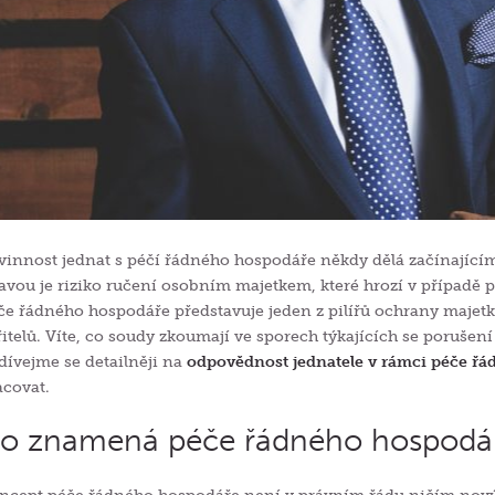
vinnost jednat s péčí řádného hospodáře někdy dělá začínajícím
avou je riziko ručení osobním majetkem, které hrozí v případě p
če řádného hospodáře představuje jeden z pilířů ochrany majetk
řitelů. Víte, co soudy zkoumají ve sporech týkajících se poruše
dívejme se detailněji na
odpovědnost jednatele v rámci péče ř
acovat.
o znamená péče řádného hospodá