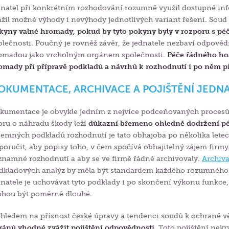
dnatel při konkrétním rozhodování rozumně využil dostupné info
ážil možné výhody i nevýhody jednotlivých variant řešení. Soud 
kyny valné hromady, pokud by tyto pokyny byly v rozporu s pé
olečnosti. Poučný je rovněž závěr, že jednatele nezbaví odpově
omadou jako vrcholným orgánem společnosti.
Péče řádného hos
omady při přípravě podkladů a návrhů k rozhodnutí i po něm př
OKUMENTACE, ARCHIVACE A POJIŠTĚNÍ JEDN
kumentace je obvykle jedním z nejvíce podceňovaných procesů
oru o náhradu škody leží
důkazní břemeno ohledně dodržení pé
semných podkladů rozhodnutí je tato obhajoba po několika let
poručit, aby popisy toho, v čem spočívá obhajitelný zájem firmy
znamné rozhodnutí a aby se ve firmě řádně archivovaly.
Archiv
dkladových analýz by měla být standardem každého rozumného
dnatele je uchovávat tyto podklady i po skončení výkonu funkce
hou být poměrně dlouhé.
ohledem na přísnost české úpravy a tendenci soudů k ochraně v
gánů vhodné zvážit pojištění odpovědnosti
. Toto pojištění nek