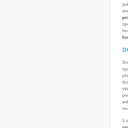
je
zv
po
sp
hr
hr
D
Do
sp
pí
do
vý
po
je
mo
S 
or