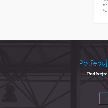
uh
te
Potřebuj
Podívejte