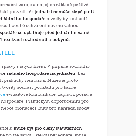
rmační zdroje a na jejich základě pečlivě
také potvrdil, že
jednatel nemůže slepě plnit
čí řádného hospodáře
a vedly by ke škodě
dnosti pouhé schválení návrhu valnou
podáře se uplatňuje před jednáním valné
i realizaci rozhodnutí a pokynů
.
ATELE
 správy malých firem. V případě soudního
če řádného hospodáře na jednateli
. Bez
ech prakticky nemožná. Můžeme proto
, tvořily součást podkladů pro každé
ace
e-mailové komunikace, zápisů z porad a
 hospodáře. Praktickým doporučením pro
, neboť promlčecí lhůty pro náhradu škody
ěřitelů
může být pro členy statutárních
ryje pouze škodu, kterou by jednatel musel