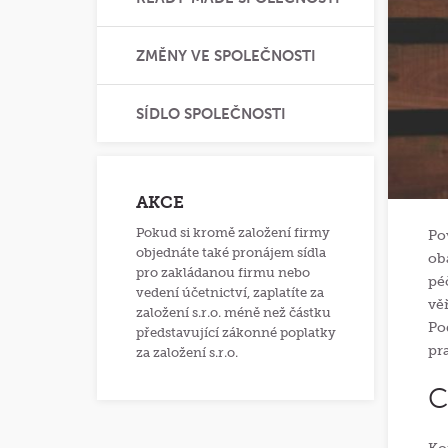
ZMĚNY VE SPOLEČNOSTI
SÍDLO SPOLEČNOSTI
AKCE
Pokud si kromě založení firmy
Po
objednáte také pronájem sídla
ob
pro zakládanou firmu nebo
pé
vedení účetnictví, zaplatíte za
vě
založení s.r.o. méně než částku
Po
představující zákonné poplatky
pr
za založení s.r.o.
C