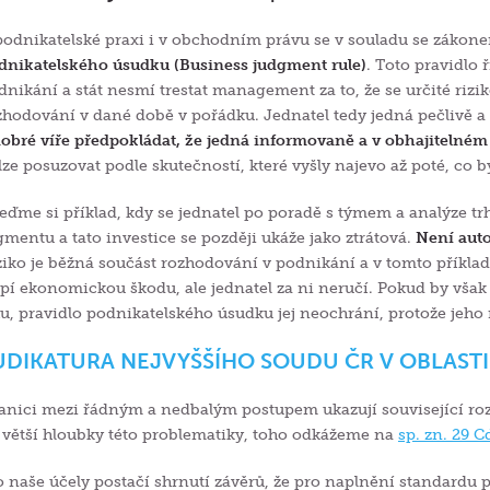
podnikatelské praxi i v obchodním právu se v souladu se záko
dnikatelského úsudku (Business judgment rule)
. Toto pravidlo 
dnikání a stát nesmí trestat management za to, že se určité rizi
zhodování v dané době v pořádku. Jednatel tedy jedná pečlivě 
dobré víře předpokládat, že jedná informovaně a v obhajitelném
lze posuzovat podle skutečností, které vyšly najevo až poté, co 
eďme si příklad, kdy se jednatel po poradě s týmem a analýze t
gmentu a tato investice se později ukáže jako ztrátová.
Není aut
ziko je běžná součást rozhodování v podnikání a v tomto příkla
rpí ekonomickou škodu, ale jednatel za ni neručí. Pokud by však t
hu, pravidlo podnikatelského úsudku jej neochrání, protože jeh
UDIKATURA NEJVYŠŠÍHO SOUDU ČR V OBLAST
anici mezi řádným a nedbalým postupem ukazují související roz
 větší hloubky této problematiky, toho odkážeme na
sp. zn. 29 
o naše účely postačí shrnutí závěrů, že pro naplnění standardu