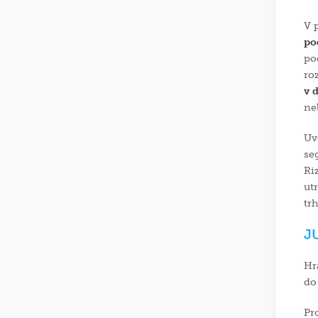
V 
po
po
ro
v 
ne
Uv
se
Ri
ut
tr
J
Hr
do
Pr