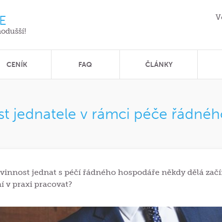
E
V
nodušší!
CENÍK
FAQ
ČLÁNKY
 jednatele v rámci péče řádné
vinnost jednat s péčí řádného hospodáře někdy dělá začí
ní v praxi pracovat?