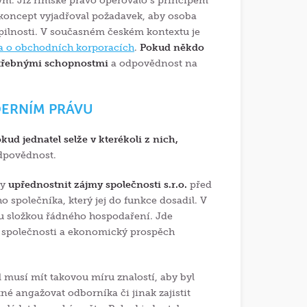
m. Již římské právo operovalo s principem
 koncept vyjadřoval požadavek, aby osoba
 pilnosti. V současném českém kontextu je
a o obchodních korporacích
.
Pokud někdo
potřebnými schopnostmi
a odpovědnost na
DERNÍM PRÁVU
okud jednatel selže v kterékoli z nich,
dpovědnost.
dy
upřednostnit zájmy společnosti s.r.o.
před
o společníka, který jej do funkce dosadil. V
ou složkou řádného hospodaření. Jde
 společnosti a ekonomický prospěch
l musí mít takovou míru znalostí, aby byl
tné angažovat odborníka či jinak zajistit