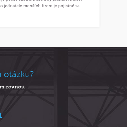
o jednatele menších firem je pojistné za
u otázku?
nám rovnou
1