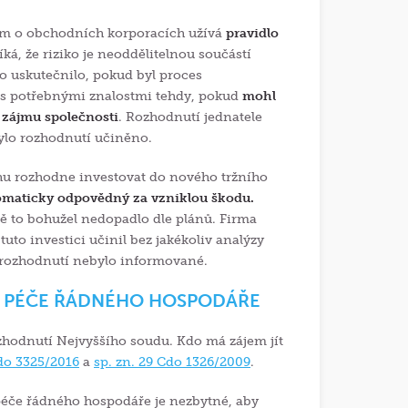
nem o obchodních korporacích užívá
pravidlo
říká, že riziko je neoddělitelnou součástí
ko uskutečnilo, pokud byl proces
a s potřebnými znalostmi tehdy, pokud
mohl
 zájmu společnosti
. Rozhodnutí jednatele
bylo rozhodnutí učiněno.
rhu rozhodne investovat do nového tržního
omaticky odpovědný za vzniklou škodu.
dě to bohužel nedopadlo dle plánů. Firma
uto investici učinil bez jakékoliv analýzy
o rozhodnutí nebylo informované.
I PÉČE ŘÁDNÉHO HOSPODÁŘE
hodnutí Nejvyššího soudu. Kdo má zájem jít
Cdo 3325/2016
a
sp. zn. 29 Cdo 1326/2009
.
 péče řádného hospodáře je nezbytné, aby