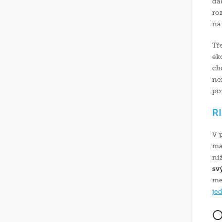
da
ro
na
Tř
ek
ch
ne
po
R
V 
ma
ni
sv
me
je
O