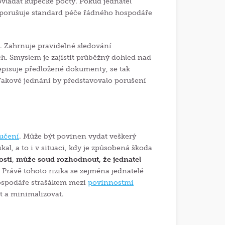
ovládat kupecké počty. Pokud jednatel
y, porušuje standard péče řádného hospodáře
. Zahrnuje pravidelné sledování
h. Smyslem je zajistit průběžný dohled nad
episuje předložené dokumenty, se tak
Takové jednání by představovalo porušení
ručení
. Může být povinen vydat veškerý
al, a to i v situaci, kdy je způsobená škoda
osti
,
může soud rozhodnout, že jednatel
. Právě tohoto rizika se zejména jednatelé
hospodáře strašákem mezi
povinnostmi
it a minimalizovat.