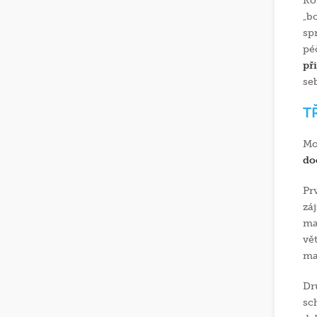
Ko
„b
sp
pé
př
se
T
Mo
do
Pr
zá
ma
vě
maj
Dr
sc