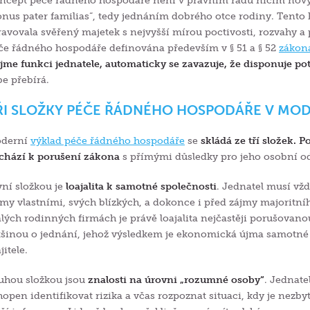
ncept péče řádného hospodáře není v právním řádu ničím nový
onus pater familias“, tedy jednáním dobrého otce rodiny. Tento
ravovala svěřený majetek s nejvyšší mírou poctivosti, rozvahy a
če řádného hospodáře definována především v § 51 a § 52
zákon
ijme funkci jednatele, automaticky se zavazuje, že disponuje 
be přebírá.
ŘI SLOŽKY PÉČE ŘÁDNÉHO HOSPODÁŘE V MO
derní
výklad péče řádného hospodáře
se
skládá ze tří složek. P
chází k porušení zákona
s přímými důsledky pro jeho osobní o
vní složkou je
loajalita k samotné společnosti
. Jednatel musí vž
jmy vlastními, svých blízkých, a dokonce i před zájmy majoritníh
lých rodinných firmách je právě loajalita nejčastěji porušovan
tšinou o jednání, jehož výsledkem je ekonomická újma samotné
itele.
uhou složkou jsou
znalosti na úrovni „rozumné osoby“
. Jednate
hopen identifikovat rizika a včas rozpoznat situaci, kdy je nezby