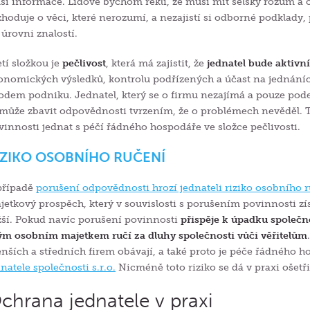
lší informace. Lidově bychom řekli, že musí mít selský rozum a 
zhoduje o věci, které nerozumí, a nezajistí si odborné podklad
 úrovni znalostí.
etí složkou je
pečlivost
, která má zajistit, že
jednatel bude aktivní
onomických výsledků, kontrolu podřízených a účast na jednáníc
odem podniku. Jednatel, který se o firmu nezajímá a pouze pod
může zbavit odpovědnosti tvrzením, že o problémech nevěděl. 
vinnosti jednat s péčí řádného hospodáře ve složce pečlivosti.
IZIKO OSOBNÍHO RUČENÍ
případě
porušení odpovědnosti hrozí jednateli riziko osobního 
jetkový prospěch, který v souvislosti s porušením povinnosti získ
žší. Pokud navíc porušení povinnosti
přispěje k úpadku společn
ým osobním majetkem ručí za dluhy společnosti vůči věřitelům
nších a středních firem obávají, a také proto je péče řádného 
dnatele společnosti s.r.o.
Nicméně toto riziko se dá v praxi ošetř
chrana jednatele v praxi