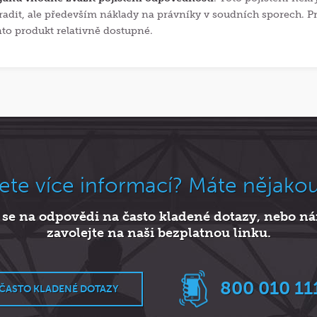
radit, ale především náklady na právníky v soudních sporech. Pr
nto produkt relativně dostupné.
ete více informací? Máte nějako
 se na odpovědi na často kladené dotazy, nebo 
zavolejte na naši bezplatnou linku.
800 010 11
ČASTO KLADENÉ DOTAZY