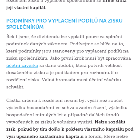
rozdělení zisku a vyplacení společníkům se
firmě sníží
její vlastní kapitál
.
PODMÍNKY PRO VYPLACENÍ PODÍLŮ NA ZISKU
SPOLEČNÍKŮM
Řekli jsme, že dividendu lze vyplatit pouze za splnění
podmínek daných zákonem. Podívejme se blíže na to,
které podmínky jsou stanoveny pro vyplacení podílů na
zisku společníkům. Jako první krok musí být zpracována
účetní závěrka
za dané období, která potvrdí velikost
dosaženého zisku a je podkladem pro rozhodnutí o
rozdělení zisku. Valná hromada musí účetní závěrku
schválit.
Částka určena k rozdělení nesmí být vyšší než součet
výsledku hospodaření ve schvalovacím řízení, výsledku
hospodaření minulých let a případně dalších fondů
vytvořených ze zisku k volnému využití.
Nelze rozdělit
zisk, pokud by tím došlo k poklesu vlastního kapitálu pod
výši upsaného základního kapitálu
a fondů, které nelze