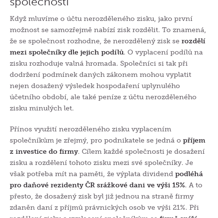
společnosti
Když mluvíme o účtu nerozděleného zisku, jako první
možnost se samozřejmě nabízí zisk rozdělit. To znamená,
že se společnost rozhodne, že nerozdělený zisk se
rozdělí
mezi společníky dle jejich podílů
. O vyplacení podílů na
zisku rozhoduje valná hromada. Společníci si tak při
dodržení podmínek daných zákonem mohou vyplatit
nejen dosažený výsledek hospodaření uplynulého
účetního období, ale také peníze z účtu nerozděleného
zisku minulých let.
Přínos využití nerozděleného zisku vyplacením
společníkům je zřejmý, pro podnikatele se jedná o
příjem
z investice do firmy
. Cílem každé společnosti je dosažení
zisku a rozdělení tohoto zisku mezi své společníky. Je
však potřeba mít na paměti, že výplata dividend
podléhá
pro daňové rezidenty ČR srážkové dani ve výši 15%
. A to
přesto, že dosažený zisk byl již jednou na straně firmy
zdaněn daní z příjmů právnických osob ve výši 21%. Při