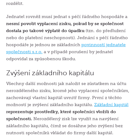
rozdělit.
Jednatel rovněž musí jednat s péčí řádného hospodáře a
nesmí povolit vyplacení zisku, pokud by se společnost
dostala po takové výplatě do úpadku
(tzn. do předlužení
nebo do platební neschopnosti). Jednání s péčí řádného
hospodáře je jednou ze základních
povinností jednatele
společnosti s.r.o.
a v případě porušení by jednatel
odpovídal za způsobenou škodu.
Zvýšení základního kapitálu
Všechny další možnosti jak naložit se zůstatkem na účtu
nerozděleného zisku, kromě jeho vyplacení společníkům,
zachovávají vlastní kapitál uvnitř firmy. První z těchto
možností je zvýšení základního kapitálu.
Základní kapitál
reprezentuje prostředky, které společníci vložili do
společnosti.
Nerozdělený zisk lze využít na navýšení
základního kapitálu, čímž se dosáhne jeho zvýšení bez
nutnosti společníků vkládat do firmy další kapitál.