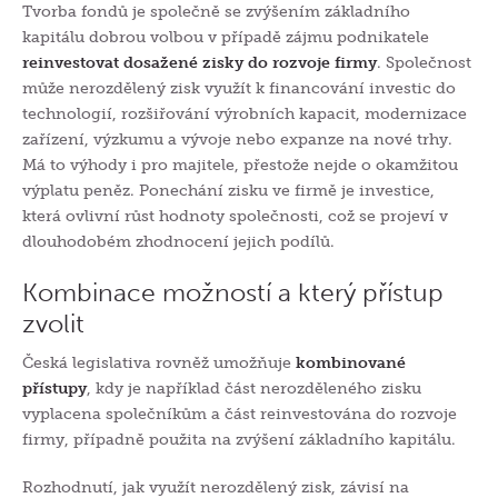
Tvorba fondů je společně se zvýšením základního
kapitálu dobrou volbou v případě zájmu podnikatele
reinvestovat dosažené zisky do rozvoje firmy
. Společnost
může nerozdělený zisk využít k financování investic do
technologií, rozšiřování výrobních kapacit, modernizace
zařízení, výzkumu a vývoje nebo expanze na nové trhy.
Má to výhody i pro majitele, přestože nejde o okamžitou
výplatu peněz. Ponechání zisku ve firmě je investice,
která ovlivní růst hodnoty společnosti, což se projeví v
dlouhodobém zhodnocení jejich podílů.
Kombinace možností a
který přístup
zvolit
Česká legislativa rovněž umožňuje
kombinované
přístupy
, kdy je například část nerozděleného zisku
vyplacena společníkům a část reinvestována do rozvoje
firmy, případně použita na zvýšení základního kapitálu.
Rozhodnutí, jak využít nerozdělený zisk, závisí na