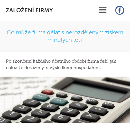
ZALOŽENÍ FIRMY
ÚVOD
Co může firma dělat s nerozděleným ziskem
minulých let?
SLUŽBY
CENÍK
Po skončení každého účetního období firma řeší, jak
naložit s dosaženým výsledkem hospodaření.
FAQ
ČLÁNKY
KONTAKT
ON-LINE ZALOŽENÍ S.R.O.