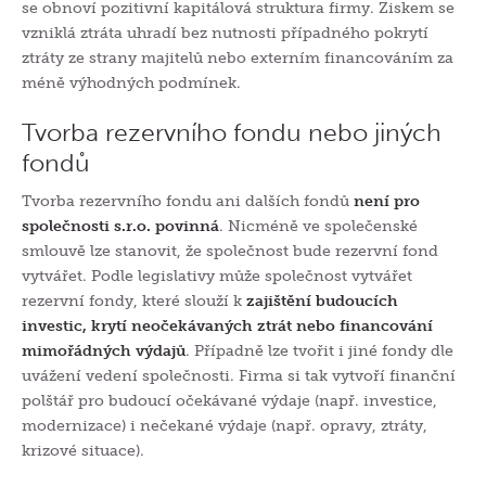
se obnoví pozitivní kapitálová struktura firmy. Ziskem se
vzniklá ztráta uhradí bez nutnosti případného pokrytí
ztráty ze strany majitelů nebo externím financováním za
méně výhodných podmínek.
Tvorba rezervního fondu nebo jiných
fondů
Tvorba rezervního fondu ani dalších fondů
není pro
společnosti s.r.o. povinná
. Nicméně ve společenské
smlouvě lze stanovit, že společnost bude rezervní fond
vytvářet. Podle legislativy může společnost vytvářet
rezervní fondy, které slouží k
zajištění budoucích
investic, krytí neočekávaných ztrát nebo financování
mimořádných výdajů
. Případně lze tvořit i jiné fondy dle
uvážení vedení společnosti. Firma si tak vytvoří finanční
polštář pro budoucí očekávané výdaje (např. investice,
modernizace) i nečekané výdaje (např. opravy, ztráty,
krizové situace).