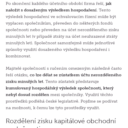
Po skončení každého účetního období firma řeší,
jak
naložit s dosaženým výsledkem hospodaření
. Tento
výsledek hospodaření ve schvalovacím řízení může být
vyplacen společníkům, převeden do některých fondů
společnosti nebo převeden na účet nerozděleného zisku
minulých let (
v
případě ztráty na účet neuhrazené ztráty
minulých let
). Společnost samozřejmě může jednotlivé
způsoby využití dosaženého výsledku hospodaření i
kombinovat.
Majitelé společností s ručením omezeným následně často
řeší otázku,
co lze dělat se zůstatkem účtu nerozděleného
zisku minulých let
. Tento zůstatek představuje
kumulovaný hospodářský výsledek společnosti, který
nebyl dosud rozdělen
mezi společníky. Využití těchto
prostředků podléhá české legislativě. Pojďme se podívat
na možnosti, k čemu lze tyto prostředky využít.
Rozdělení zisku kapitálové obchodní