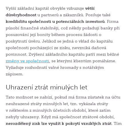
Vyšší základní kapitál obvykle vzbuzuje
větší
důvěryhodnost
u partnerů a zákazníků. Posiluje také
kredibilitu společnosti u potenciálních investorů
. Firma
působí finančně stabilněji, což někdy požadují banky při
posuzování její bonity během procesu žádosti o
poskytnutí úvěru. Jelikož se jedná o vklad do kapitálu
společnosti pocházející ze zisku, nevzniká daňová
povinnost. Zvýšení základního kapitálu patří mezi běžné
změny ve společnosti
, se kterými klientům pomáháme.
Vyžaduje rozhodnutí valné hromady s notářským
zápisem.
Uhrazení ztrát minulých let
Tato možnost se nabízí, pokud má firma zůstatek na účtu
neuhrazené ztráty minulých let, tzn. vykázala ztráty
v některém z minulých účetních období, které zatím
nebyly uhrazeny. Když má společnost ztrátové období,
nerozdělený zisk lze využít k pokrytí vzniklých ztrát
. Tím