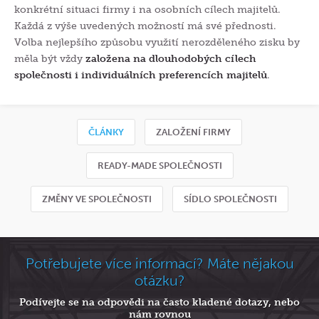
konkrétní situaci firmy i na osobních cílech majitelů.
Každá z výše uvedených možností má své přednosti.
Volba nejlepšího způsobu využití nerozděleného zisku by
měla být vždy
založena na dlouhodobých cílech
společnosti i individuálních preferencích majitelů
.
ČLÁNKY
ZALOŽENÍ FIRMY
READY-MADE SPOLEČNOSTI
ZMĚNY VE SPOLEČNOSTI
SÍDLO SPOLEČNOSTI
Potřebujete více informací? Máte nějakou
otázku?
Podívejte se na odpovědi na často kladené dotazy, nebo
nám rovnou