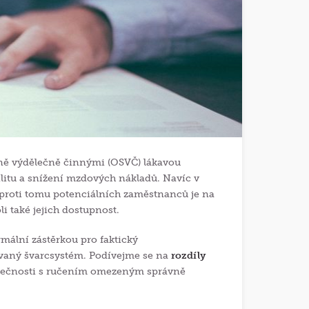
tně výdělečně činnými (OSVČ) lákavou
bilitu a snížení mzdových nákladů. Navíc v
aproti tomu potenciálních zaměstnanců je na
li také jejich dostupnost.
mální zástěrkou pro faktický
zvaný švarcsystém. Podívejme se na
rozdíly
olečnosti s ručením omezeným správně