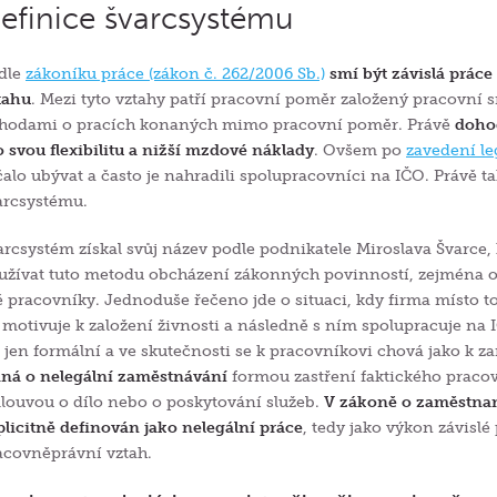
efinice švarcsystému
dle
zákoníku práce (zákon č. 262/2006 Sb.)
smí být závislá prá
tahu
. Mezi tyto vztahy patří pracovní poměr založený pracovní
hodami o pracích konaných mimo pracovní poměr. Právě
dohod
o svou flexibilitu a nižší mzdové náklady
. Ovšem po
zavedení l
čalo ubývat a často je nahradili spolupracovníci na IČO. Právě
arcsystému.
arcsystém získal svůj název podle podnikatele Miroslava Švarce, 
užívat tuto metodu obcházení zákonných povinností, zejména od
é pracovníky. Jednoduše řečeno jde o situaci, kdy firma místo 
 motivuje k založení živnosti a následně s ním spolupracuje na
e jen formální a ve skutečnosti se k pracovníkovi chová jako k 
dná o nelegální zaměstnávání
formou zastření faktického praco
louvou o dílo nebo o poskytování služeb.
V zákoně o zaměstnano
plicitně definován jako nelegální práce
, tedy jako výkon závisl
acovněprávní vztah.