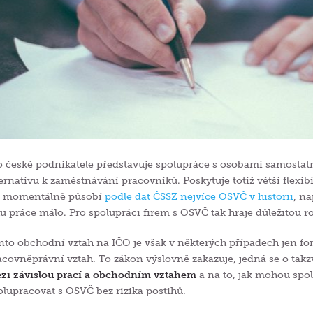
o české podnikatele představuje spolupráce s osobami samosta
ternativu k zaměstnávání pracovníků. Poskytuje totiž větší flexi
 momentálně působí
podle dat ČSSZ nejvíce OSVČ v historii
, n
hu práce málo. Pro spolupráci firem s OSVČ tak hraje důležitou ro
nto obchodní vztah na IČO je však v některých případech jen for
acovněprávní vztah. To zákon výslovně zakazuje, jedná se o tak
zi závislou prací a obchodním vztahem
a na to, jak mohou sp
olupracovat s OSVČ bez rizika postihů.