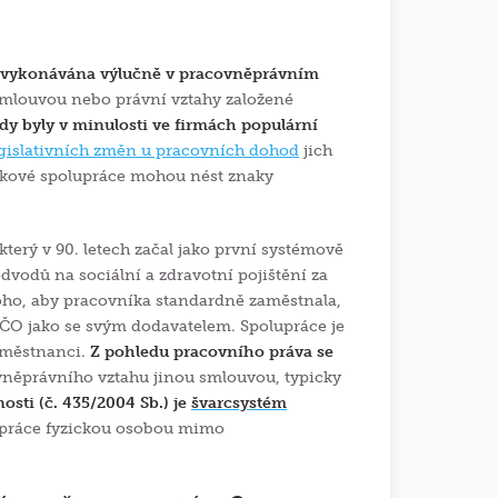
ce vykonávána výlučně v pracovněprávním
 smlouvou nebo právní vztahy založené
y byly v minulosti ve firmách populární
egislativních změn u pracovních dohod
jich
 takové spolupráce mohou nést znaky
který v 90. letech začal jako první systémově
vodů na sociální a zdravotní pojištění za
toho, aby pracovníka standardně zaměstnala,
 IČO jako se svým dodavatelem. Spolupráce je
zaměstnanci.
Z pohledu pracovního práva se
vněprávního vztahu jinou smlouvou, typicky
sti (č. 435/2004 Sb.) je
švarcsystém
é práce fyzickou osobou mimo