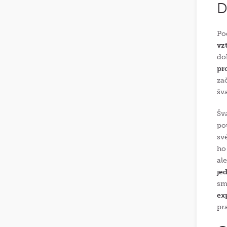
D
Po
vz
do
pr
za
šv
Šv
po
sv
ho
al
je
sm
ex
pr