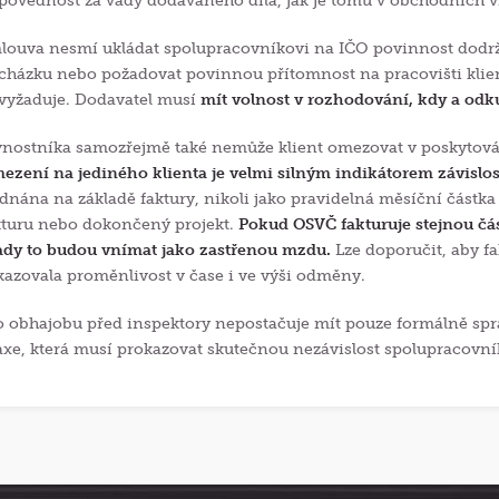
povědnost za vady dodávaného díla, jak je tomu v obchodních v
louva nesmí ukládat spolupracovníkovi na IČO povinnost dodr
cházku nebo požadovat povinnou přítomnost na pracovišti klien
vyžaduje. Dodavatel musí
mít volnost v rozhodování, kdy a od
vnostníka samozřejmě také nemůže klient omezovat v poskytován
ezení na jediného klienta je velmi silným indikátorem závislos
ednána na základě faktury, nikoli jako pravidelná měsíční částk
kturu nebo dokončený projekt.
Pokud OSVČ fakturuje stejnou čá
ady to budou vnímat jako zastřenou mzdu.
Lze doporučit, aby fa
kazovala proměnlivost v čase i ve výši odměny.
o obhajobu před inspektory nepostačuje mít pouze formálně spr
axe, která musí prokazovat skutečnou nezávislost spolupracovní