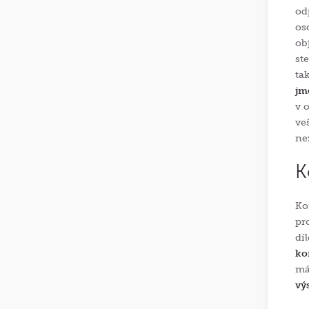
od
os
ob
st
ta
jm
v 
ve
ne
K
Ko
pr
dí
ko
má
vý