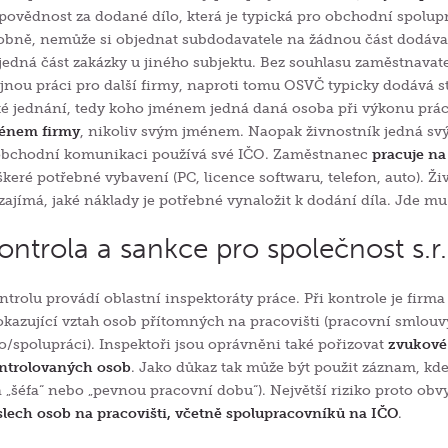
povědnost za dodané dílo, která je typická pro obchodní spolu
obně, nemůže si objednat subdodavatele na žádnou část dodáva
jedná část zakázky u jiného subjektu. Bez souhlasu zaměstnava
ejnou práci pro další firmy, naproti tomu OSVČ typicky dodává st
ké jednání, tedy koho jménem jedná daná osoba při výkonu prá
énem firmy
, nikoliv svým jménem. Naopak živnostník jedná s
obchodní komunikaci používá své IČO. Zaměstnanec
pracuje na
škeré potřebné vybavení (PC, licence softwaru, telefon, auto). Ži
zajímá, jaké náklady je potřebné vynaložit k dodání díla. Jde mu
ontrola a sankce pro společnost s.r
ntrolu provádí oblastní inspektoráty práce. Při kontrole je fir
okazující vztah osob přítomných na pracovišti (pracovní smlou
lo/spolupráci). Inspektoři jsou oprávněni také pořizovat
zvukové 
ntrolovaných osob
. Jako důkaz tak může být použit záznam, kde 
 „šéfa“ nebo „pevnou pracovní dobu“). Největší riziko proto obv
slech osob na pracovišti, včetně spolupracovníků na IČO
.