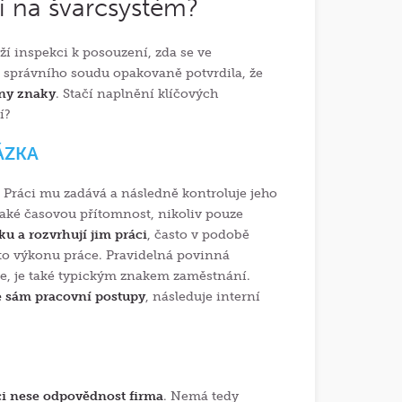
ní na švarcsystém?
í inspekci k posouzení, zda se ve
o správního soudu opakovaně potvrdila, že
hny znaky
. Stačí naplnění klíčových
í?
ÁZKA
. Práci mu zadává a následně kontroluje jeho
také časovou přítomnost, nikoliv pouze
ku a rozvrhují jim práci
, často v podobě
to výkonu práce. Pravidelná povinná
je, je také typickým znakem zaměstnání.
e sám pracovní postupy
, následuje interní
ci nese odpovědnost firma
. Nemá tedy