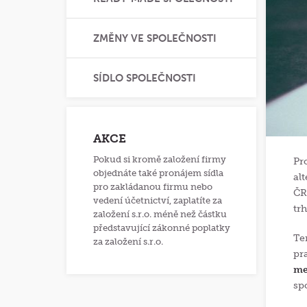
ZMĚNY VE SPOLEČNOSTI
SÍDLO SPOLEČNOSTI
AKCE
Pokud si kromě založení firmy
Pr
objednáte také pronájem sídla
al
pro zakládanou firmu nebo
ČR
vedení účetnictví, zaplatíte za
tr
založení s.r.o. méně než částku
představující zákonné poplatky
Te
za založení s.r.o.
pr
me
sp