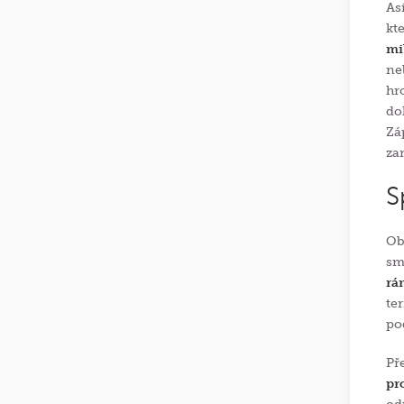
As
kt
mi
ne
hr
do
Zá
za
S
Ob
sm
rá
te
po
Př
pr