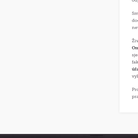
od
Sm
do
ne
Ži
Om
sj
fa
úř
vy
Pr
pr