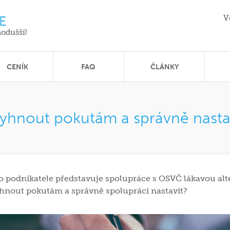
E
V
nodušší!
CENÍK
FAQ
ČLÁNKY
vyhnout pokutám a správně nasta
o podnikatele představuje spolupráce s OSVČ lákavou alte
hnout pokutám a správně spolupráci nastavit?