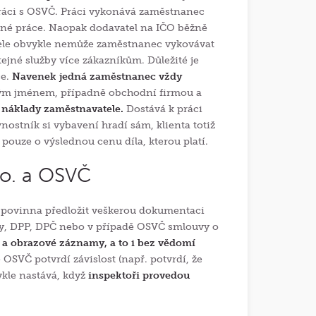
práci s OSVČ. Práci vykonává zaměstnanec
né práce. Naopak dodavatel na IČO běžně
tele obvykle nemůže zaměstnanec vykovávat
ejné služby více zákazníkům. Důležité je
ce.
Navenek jedná zaměstnanec vždy
vým jménem, případně obchodní firmou a
 náklady zaměstnavatele.
Dostává k práci
vnostník si vybavení hradí sám, klienta totiž
 pouze o výslednou cenu díla, kterou platí.
.o. a OSVČ
ma povinna předložit veškerou dokumentaci
vy, DPP, DPČ nebo v případě OSVČ smlouvy o
a obrazové záznamy, a to i bez vědomí
OSVČ potvrdí závislost (např. potvrdí, že
ykle nastává, když
inspektoři provedou