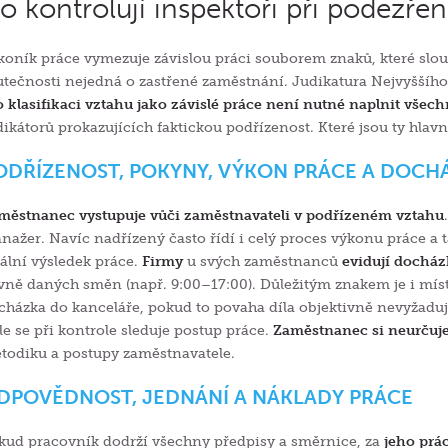
o kontrolují inspektoři při podezře
koník práce vymezuje závislou práci souborem znaků, které slouž
utečnosti nejedná o zastřené zaměstnání. Judikatura Nejvyššíh
o klasifikaci vztahu jako závislé práce není nutné naplnit všec
dikátorů prokazujících faktickou podřízenost. Které jsou ty hlavn
ODŘÍZENOST, POKYNY, VÝKON PRÁCE A DOCH
městnanec vystupuje vůči zaměstnavateli v podřízeném vztahu
nažer. Navíc nadřízený často řídí i celý proces výkonu práce a 
nální výsledek práce.
Firmy
u svých zaměstnanců
evidují docház
vně daných směn (např. 9:00–17:00). Důležitým znakem je i mís
cházka do kanceláře, pokud to povaha díla objektivně nevyžadu
le se při kontrole sleduje postup práce.
Zaměstnanec si neurčuj
todiku a postupy zaměstnavatele.
DPOVĚDNOST, JEDNÁNÍ A NÁKLADY PRÁCE
kud pracovník dodrží všechny předpisy a směrnice, za
jeho prá