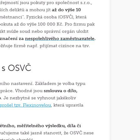
ejmostí jsou pokuty pro společnost s.r.o.,
ších deliktů a mohou jít
až do výše 10
aměstnanci“. Fyzická osoba (OSVČ), která
pokuta až do výše 100 000 Kč. Pro firmu pak
likt může soud nebo správní orgán uložit
označení za
nespolehlivého zaměstnavatele
.
uje firmě např. přijímat cizince na tzv.
u s OSVČ
ního nastavení. Základem je volba typu
k práce. Vhodné jsou
smlouva o dílo,
b
. Je nezbytné se vyhnout jakékoliv
prošel tzv. Flexinovelou
, která upravila
tního, měřitelného výsledku, díla či
ručujeme také jasně stanovit, že OSVČ nese