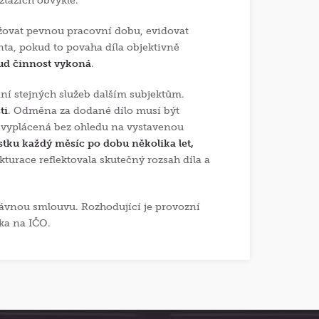
ztazích obvyklé.
žovat pevnou pracovní dobu, evidovat
ta, pokud to povaha díla objektivně
kud činnost vykoná
.
í stejných služeb dalším subjektům.
ti
. Odměna za dodané dílo musí být
a vyplácená bez ohledu na vystavenou
stku každý měsíc po dobu několika let,
kturace reflektovala skutečný rozsah díla a
ávnou smlouvu. Rozhodující je provozní
ka na IČO.