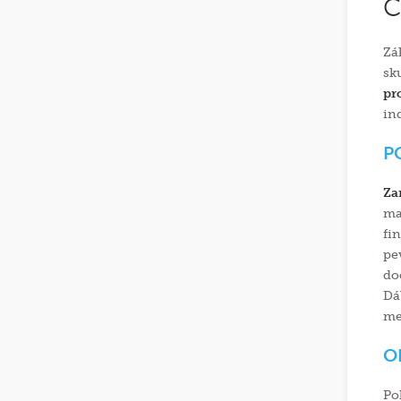
C
Zá
sk
pr
in
P
Za
ma
fi
pe
do
Dá
me
O
Po