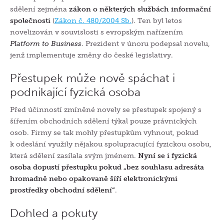
sdělení zejména
zákon o některých službách informační
společnosti
(
Zákon č. 480/2004 Sb.
). Ten byl letos
novelizován v souvislosti s evropským nařízením
Platform to Business
. Prezident v únoru podepsal novelu,
jenž implementuje změny do české legislativy.
Přestupek může nově spáchat i
podnikající fyzická osoba
Před účinností zmíněné novely se přestupek spojený s
šířením obchodních sdělení týkal pouze právnických
osob.
Firmy se tak mohly přestupkům vyhnout, pokud
k odeslání využily nějakou spolupracující fyzickou osobu,
která sdělení zasílala svým jménem.
Nyní se i fyzická
osoba dopustí přestupku pokud „bez souhlasu adresáta
hromadně nebo opakovaně šíří elektronickými
prostředky obchodní sdělení“
.
Dohled a pokuty