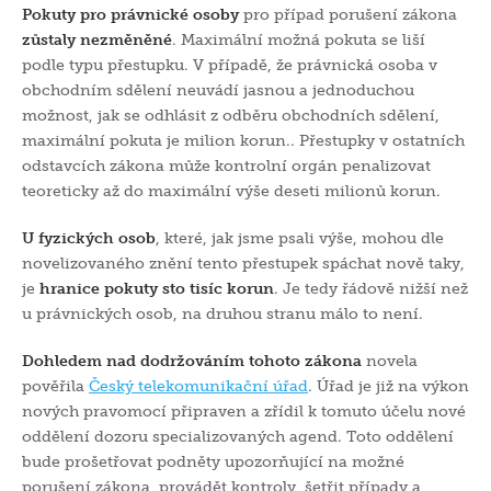
Pokuty pro právnické osoby
pro případ porušení zákona
zůstaly nezměněné
. Maximální možná pokuta se liší
podle typu přestupku. V případě, že právnická osoba v
obchodním sdělení neuvádí jasnou a jednoduchou
možnost, jak se odhlásit z odběru obchodních sdělení,
maximální pokuta je milion korun.. Přestupky v ostatních
odstavcích zákona může kontrolní orgán penalizovat
teoreticky až do maximální výše deseti milionů korun.
U fyzických osob
, které, jak jsme psali výše, mohou dle
novelizovaného znění tento přestupek spáchat nově taky,
je
hranice pokuty sto tisíc korun
. Je tedy řádově nižší než
u právnických osob, na druhou stranu málo to není.
Dohledem nad dodržováním tohoto zákona
novela
pověřila
Český telekomunikační úřad
. Úřad je již na výkon
nových pravomocí připraven a zřídil k tomuto účelu nové
oddělení dozoru specializovaných agend. Toto oddělení
bude prošetřovat podněty upozorňující na možné
porušení zákona, provádět kontroly, šetřit případy a