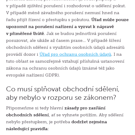
v případě zjištění porušení i rozhodovat o udělení pokut.
V případě méně závažného porušení nemusí hned na
řadu přijít řízení o přestupku s pokutou.
Úřad může pouze
upozornit na porušení nařízení a vyzvat k nápravě
v přiměřené lhůtě
. Jak se budou jednotlivá porušení
posuzovat, ale ukáže až časem praxe… V případě šíření
obchodních sdělení s využitím osobních údajů adresátů
provádí dozor i
Úřad pro ochranu osobních údajů
. I na
tuto oblast se samozřejmě vztahují příslušná ustanovení
zákona na ochranu osobních údajů (známé též jako
evropské nařízení GDPR).
Co musí splňovat obchodní sdělení,
aby nebylo v rozporu se zákonem?
Připomeňme si tedy hlavní
zásady pro zasílání
obchodních sdělení
, ať se vyhnete potížím. Aby sdělení
nebylo přestupkem, je potřeba
dodržet zejména
následující pravidla
: