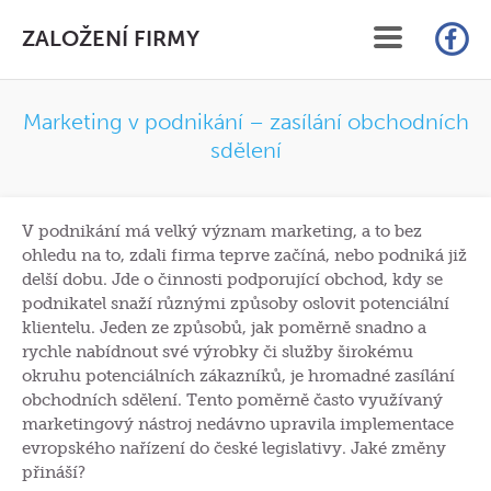
ZALOŽENÍ FIRMY
ÚVOD
Marketing v podnikání – zasílání obchodních
sdělení
SLUŽBY
CENÍK
V podnikání má velký význam marketing, a to bez
ohledu na to, zdali firma teprve začíná, nebo podniká již
FAQ
delší dobu. Jde o činnosti podporující obchod, kdy se
podnikatel snaží různými způsoby oslovit potenciální
ČLÁNKY
klientelu. Jeden ze způsobů, jak poměrně snadno a
rychle nabídnout své výrobky či služby širokému
okruhu potenciálních zákazníků, je hromadné zasílání
KONTAKT
obchodních sdělení. Tento poměrně často využívaný
marketingový nástroj nedávno upravila implementace
ON-LINE ZALOŽENÍ S.R.O.
evropského nařízení do české legislativy. Jaké změny
přináší?