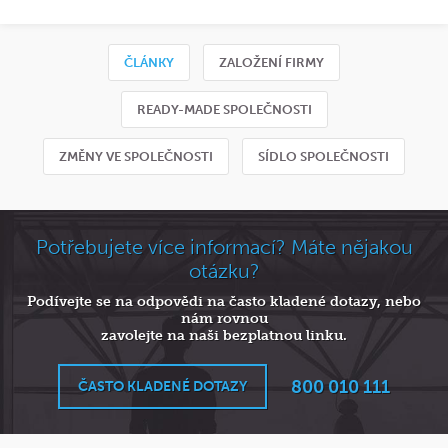
ČLÁNKY
ZALOŽENÍ FIRMY
READY-MADE SPOLEČNOSTI
ZMĚNY VE SPOLEČNOSTI
SÍDLO SPOLEČNOSTI
Potřebujete více informací? Máte nějakou
otázku?
Podívejte se na odpovědi na často kladené dotazy, nebo
nám rovnou
zavolejte na naši bezplatnou linku.
800 010 111
ČASTO KLADENÉ DOTAZY