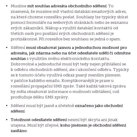
Musíme
mít souhlas adresáta obchodního sdělení
. To
znamená, že musíme mít vlastní databázi emailových adres,
na které chceme rozesílku poslat. Souhlasy lze typicky sbírat
pomocí formuláře na webových stránkách nebo ze seznamu
svých zákazníků. Nákup a využití databází kontaktů od
třetích osob pro posílání svých obchodních sdělení je
protizákonné. Při rozesílce bez souhlasu se jedná o spam.
Sdělení
musí obsahovat jasnou a jednoduchou možnost pro
adresáta, jak zdarma nebo na účet odesílatele udělí či odmítne
souhlas
s využitím svého elektronického kontaktu.
Dobrovolné a jednoduché musí být tedy nejen přihlášení se
k odběru obchodních sdělení, ale i ukončení odběru. Typicky
se k tomuto účelu využívá odkaz psaný menším písmem
v patičce každého emailu.
Komplikovaněj
ší je praxe u
rozesílání propagační SMS zpráv. Také každá taková zpráva
by měla obsahovat informace o možnosti odhlášení, což
prodlužuje délku SMS zprávy.
Sdělení
musí být jasně a zřetelně
označen
o
jako obchodní
sdělení
.
Totožnost odesílatele sdělení
nesmí být skryta ani jinak
utajena. Musí být zřejmé,
koho jménem je obchodní sdělení
zasíláno
.