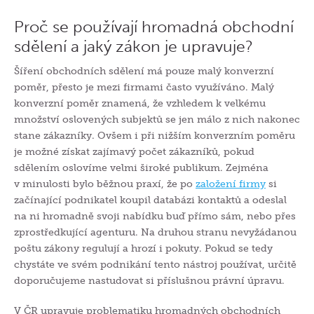
Proč se používají hromadná obchodní
sdělení a jaký zákon je upravuje?
Šíření obchodních sdělení má pouze malý konverzní
poměr, přesto je mezi firmami často využíváno. Malý
konverzní poměr znamená, že vzhledem k velkému
množství oslovených subjektů se jen málo z nich nakonec
stane zákazníky. Ovšem i při nižším konverzním poměru
je možné získat zajímavý počet zákazníků, pokud
sdělením oslovíme velmi široké publikum. Zejména
v minulosti bylo běžnou praxí, že po
založení firmy
si
začínající podnikatel koupil databázi kontaktů a odeslal
na ni hromadně svoji nabídku buď přímo sám, nebo přes
zprostředkující agenturu. Na druhou stranu nevyžádanou
poštu zákony regulují a hrozí i pokuty. Pokud se tedy
chystáte ve svém podnikání tento nástroj používat, určitě
doporučujeme nastudovat si příslušnou právní úpravu.
V ČR upravuje problematiku hromadných obchodních