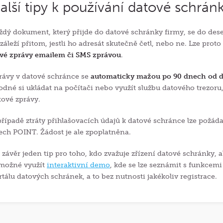
alší tipy k používání datové schrán
ždý dokument, který přijde do datové schránky firmy, se do des
záleží přitom, jestli ho adresát skutečně četl, nebo ne. Lze prot
vé zprávy emailem či SMS zprávou
.
rávy v datové schránce se
automaticky mažou po 90 dnech od 
odné si ukládat na počítači nebo využít službu datového trezoru,
tové zprávy.
případě ztráty přihlašovacích údajů k datové schránce lze požá
ech POINT. Žádost je ale zpoplatněna.
 závěr jeden tip pro toho, kdo zvažuje zřízení datové schránky, a
 možné využít
interaktivní demo
, kde se lze seznámit s funkce
rtálu datových schránek, a to bez nutnosti jakékoliv registrace.