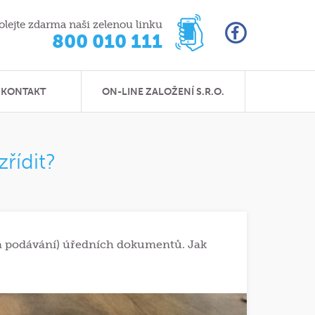
olejte zdarma naši zelenou linku
800 010 111
KONTAKT
ON-LINE ZALOŽENÍ S.R.O.
řídit?
 a podávání) úředních dokumentů. Jak