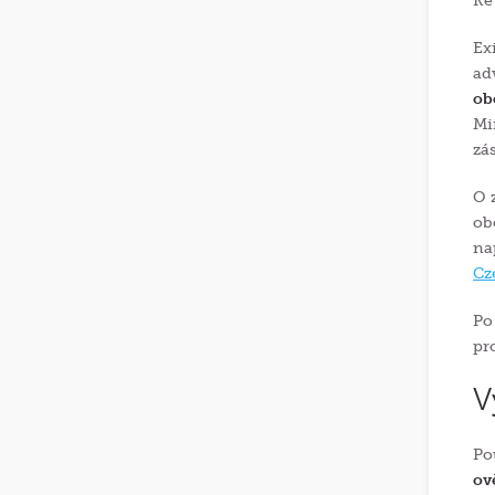
Ke
Ex
ad
ob
Mi
zá
O 
ob
na
Cz
Po
pr
V
Po
ov