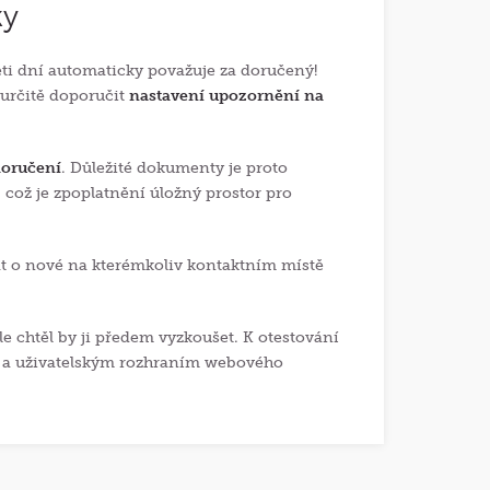
ky
eti dní automaticky považuje za doručený!
o určitě doporučit
nastavení upozornění na
doručení
. Důležité dokumenty je proto
 což je zpoplatnění úložný prostor pro
dat o nové na kterémkoliv kontaktním místě
le chtěl by ji předem vyzkoušet. K otestování
mi a uživatelským rozhraním webového