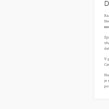
D
Ka
Ne
no
Zp
vh
da
V 
Cz
Na
je
po