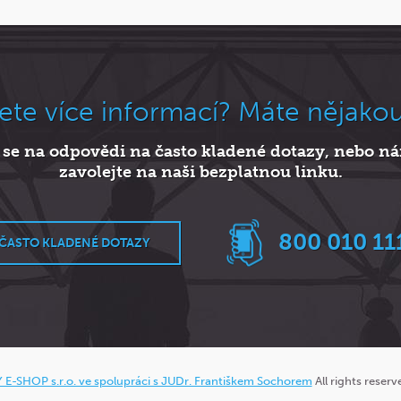
ete více informací? Máte nějako
 se na odpovědi na často kladené dotazy, nebo 
zavolejte na naši bezplatnou linku.
800 010 11
ČASTO KLADENÉ DOTAZY
E-SHOP s.r.o. ve spolupráci s JUDr. Františkem Sochorem
All rights reser