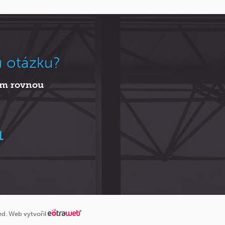
u otázku?
nám rovnou
1
ved. Web vytvořil