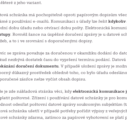
některé z jeho variant.
tová schránka má pochopitelně oproti papírovým dopisům vše
ámé z používání e-mailů. Komunikaci s úřady lze řešit
kdykoliv 
ední dobu úřadu nebo otvírací dobu pošty. Elektronická komuni
stupy
. Rovněž šance na úspěšné doručení zprávy je u datové sch
užeb, a to i ve srovnání s doporučenými dopisy.
víc se zpráva považuje za doručenou v okamžiku dodání do datov
kud nezbývá dostatek času do vypršení termínu podání. Datová
okázání doručení dokumentu
. V případě uložení zprávy je možné
borný důkazný prostředek ohledně toho, co bylo úřadu odesláno.
poručené zásilce nelze vyčíst obsah dopisu.
le je zde nákladová stránka věci, kdy
elektronická komunikace je
 platit poštovné. Zřízení i používání datové schránky je pro kom
žnost odesílat poštovní datové zprávy soukromým subjektům (tzn
tová schránka ušetří v případě potřeby pořídit výpisy z veřejných 
tové schránky zdarma, zatímco za papírové vyhotovení se platí p