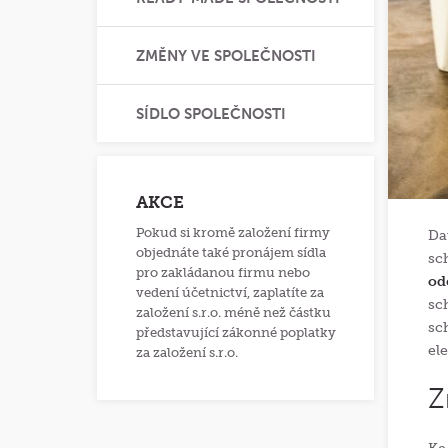
ZMĚNY VE SPOLEČNOSTI
SÍDLO SPOLEČNOSTI
AKCE
Pokud si kromě založení firmy
Da
objednáte také pronájem sídla
sc
pro zakládanou firmu nebo
od
vedení účetnictví, zaplatíte za
sc
založení s.r.o. méně než částku
sc
představující zákonné poplatky
el
za založení s.r.o.
Z