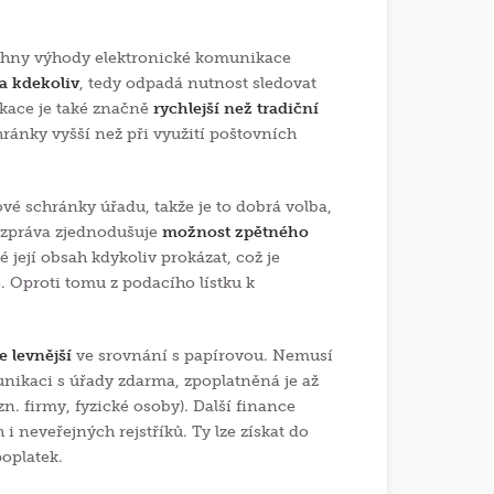
chny výhody elektronické komunikace
a kdekoliv
, tedy odpadá nutnost sledovat
kace je také značně
rychlejší než tradiční
ránky vyšší než při využití poštovních
é schránky úřadu, takže je to dobrá volba,
 zpráva zjednodušuje
možnost zpětného
 její obsah kdykoliv prokázat, což je
 Oproti tomu z podacího lístku k
 levnější
ve srovnání s papírovou. Nemusí
unikaci s úřady zdarma, zpoplatněná je až
. firmy, fyzické osoby). Další finance
i neveřejných rejstříků. Ty lze získat do
oplatek.