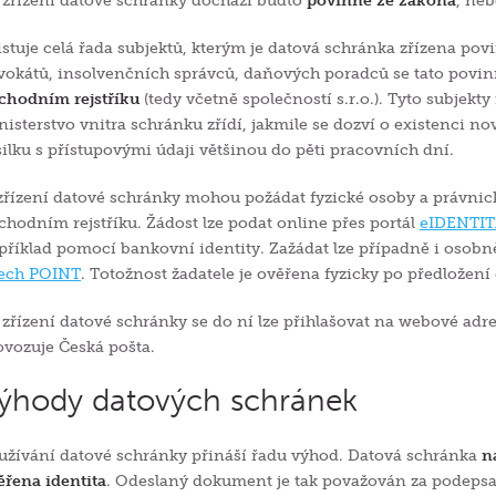
 zřízení datové schránky dochází buďto
povinně ze zákona
, ne
istuje celá řada subjektů, kterým je datová schránka zřízena p
vokátů, insolvenčních správců, daňových poradců se tato povin
chodním rejstříku
(tedy včetně společností s.r.o.). Tyto subjekt
nisterstvo vnitra schránku zřídí, jakmile se dozví o existenci 
silku s přístupovými údaji většinou do pěti pracovních dní.
zřízení datové schránky mohou požádat fyzické osoby a právnick
chodním rejstříku. Žádost lze podat online přes portál
eIDENTIT
příklad pomocí bankovní identity. Zažádat lze případně i osobn
ech POINT
. Totožnost žadatele je ověřena fyzicky po předložení
 zřízení datové schránky se do ní lze přihlašovat na webové adr
ovozuje Česká pošta.
ýhody datových schránek
užívání datové schránky přináší řadu výhod. Datová schránka
n
ěřena identita
. Odeslaný dokument je tak považován za podepsa