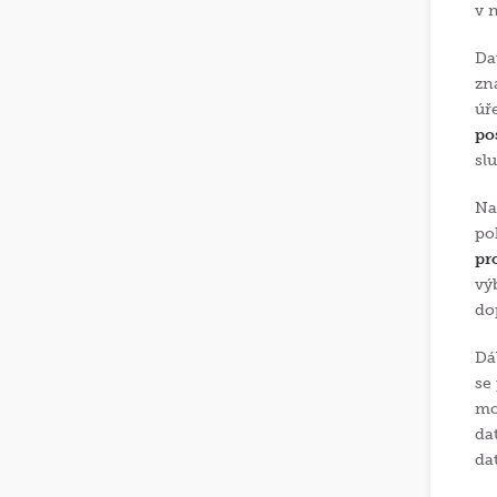
v 
Da
zn
úř
po
sl
Na
po
pr
vý
do
Dá
se
mo
da
da