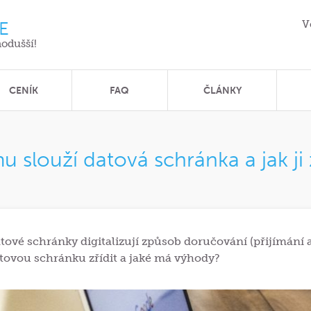
E
V
nodušší!
CENÍK
FAQ
ČLÁNKY
u slouží datová schránka a jak ji z
tové schránky digitalizují způsob doručování (přijímání
tovou schránku zřídit a jaké má výhody?