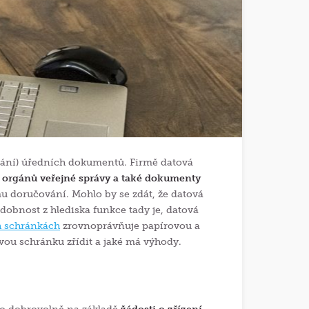
ávání) úředních dokumentů. Firmě datová
 orgánů veřejné správy a také dokumenty
u doručování. Mohlo by se zdát, že datová
podobnost z hlediska funkce tady je, datová
h schránkách
zrovnoprávňuje papírovou a
vou schránku zřídit a jaké má výhody.