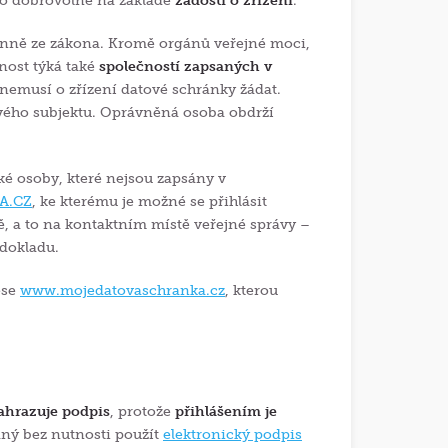
bo dobrovolně na základě
žádosti o zřízení
.
ovinně ze zákona. Kromě orgánů veřejné moci,
nost týká také
společností zapsaných v
y nemusí o zřízení datové schránky žádat.
nového subjektu. Oprávněná osoba obdrží
é osoby, které nejsou zapsány v
A.CZ
, ke kterému je možné se přihlásit
ě, a to na kontaktním místě veřejné správy –
 dokladu.
ese
www.mojedatovaschranka.cz
, kterou
ahrazuje podpis
, protože
přihlášením je
ný bez nutnosti použít
elektronický podpis