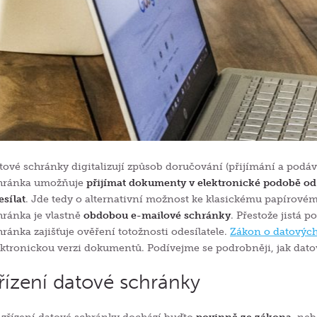
tové schránky digitalizují způsob doručování (přijímání a pod
hránka umožňuje
přijímat dokumenty v elektronické podobě od
esílat
. Jde tedy o alternativní možnost ke klasickému papírovém
hránka je vlastně
obdobou e-mailové schránky
. Přestože jistá 
hránka zajišťuje ověření totožnosti odesílatele.
Zákon o datovýc
ektronickou verzi dokumentů. Podívejme se podrobněji, jak dato
řízení datové schránky