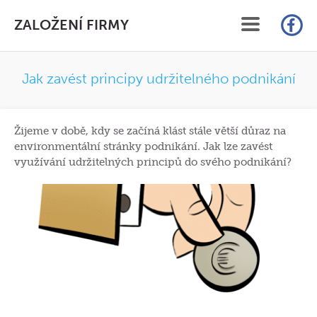
ZALOŽENÍ FIRMY
ÚVOD
Jak zavést principy udržitelného podnikání
SLUŽBY
Žijeme v době, kdy se začíná klást stále větší důraz na
CENÍK
environmentální stránky podnikání. Jak lze zavést
využívání udržitelných principů do svého podnikání?
FAQ
ČLÁNKY
KONTAKT
ON-LINE ZALOŽENÍ S.R.O.