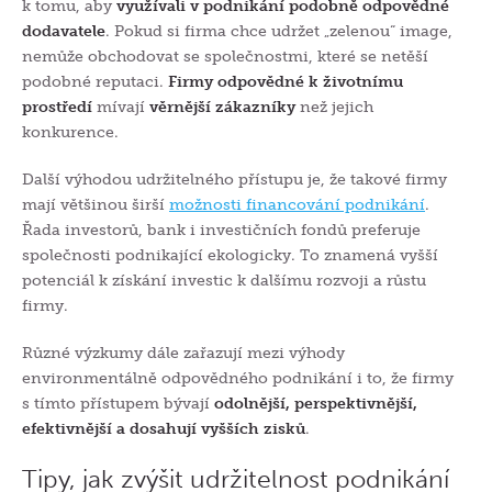
k tomu, aby
využívali v podnikání podobně odpovědné
dodavatele
. Pokud si firma chce udržet „zelenou“ image,
nemůže obchodovat se společnostmi, které se netěší
podobné reputaci.
Firmy odpovědné k životnímu
prostředí
m
íva
jí
věrnější zákazníky
než jejich
konkurence.
Další výhodou udržitelného přístupu je, že takové firmy
mají většinou širší
možnosti financování podnikání
.
Řada investorů, bank i investičních fondů preferuje
společnosti podnikající ekologicky. To znamená vyšší
potenciál k získání investic k dalšímu rozvoji a růstu
firmy.
Různé výzkumy dále zařazují mezi výhody
environmentálně odpovědného podnikání i to, že firmy
s tímto p
řístupem
bývají
odolnější, perspektivnější,
efektivnější a dosahují vyšších zisků
.
Tipy, jak zvýšit udržitelnost podnikání