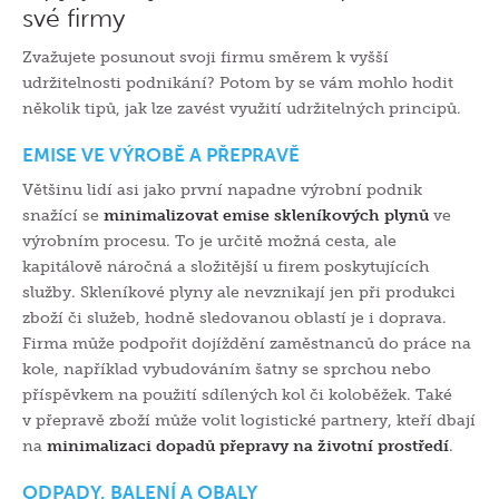
své firmy
Zvažujete posunout svoji firmu směrem k vyšší
udržitelnosti podnikání? Potom by se vám mohlo hodit
několik tipů, jak lze zavést využití udržitelných principů.
EMISE VE VÝROBĚ A PŘEPRAVĚ
Většinu lidí asi jako první napadne výrobní podnik
snažící se
minimalizovat emise skleníkových plynů
ve
výrobním procesu. To je určitě možná cesta, ale
kapitálově náročná a složitější u firem poskytujících
služby. Skleníkové plyny ale nevznikají jen při produkci
zboží či služeb, hodně sledovanou oblastí je i doprava.
Firma může podpořit dojíždění zaměstnanců do práce na
kole, například vybudováním šatny se sprchou nebo
příspěvkem na použití sdílených kol či koloběžek. Také
v přepravě zboží může volit logistické partnery, kteří dbají
na
minimalizaci dopadů přepravy na životní prostředí
.
ODPADY, BALENÍ A OBALY