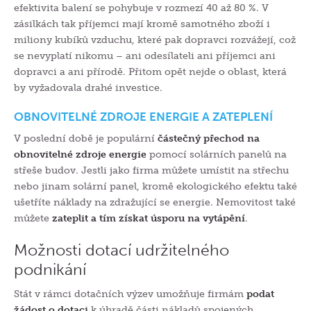
efektivita balení se pohybuje v rozmezí 40 až 80 %. V
zásilkách tak příjemci mají kromě samotného zboží i
miliony kubíků vzduchu, které pak dopravci rozvážejí, což
se nevyplatí nikomu – ani odesílateli ani příjemci ani
dopravci a ani přírodě. Přitom opět nejde o oblast, která
by vyžadovala drahé investice.
OBNOVITELNÉ ZDROJE ENERGIE A ZATEPLENÍ
V poslední době je populární
částečný přechod na
obnovitelné zdroje energie
pomocí solárních panelů na
střeše budov. Jestli jako firma můžete umístit na střechu
nebo jinam solární panel, kromě ekologického efektu také
ušetříte náklady na zdražující se energie. Nemovitost také
můžete
zateplit a tím získat úsporu na vytápění
.
Možnosti dotací udržitelného
podnikání
Stát v rámci dotačních výzev umožňuje firmám
podat
žádost o dotaci
k úhradě části nákladů spojených