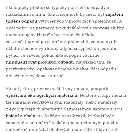
Ekologický přístup se typicky pojí také s odpady a
nakládáním s nimi. Samozřejmostí by mělo být
zajištění
třídění odpadů
vytvořených v prostorách společnosti. A
opět pozor na partnery, pokud úklidové a svozové služby
outsourcujete.
N
emělo by se stát
, že něk
do
ze zaměstnanců po skončení práce vidí, že pracovník
úklidu všechen vytříděný odpad sesypává do jednoho
pytle… Je skvělé, pokud jste schopni ve firmě
minimalizovat produkci odpadu,
například tím, že
používáte věci opakovaně nebo nějakou část odpadu
dokážete recyklovat interně.
Pokud je to v provozu vaší firmy možné, podpořte
využívání ekologických materiálů
. Některé vstupy možná
lze nahradit recyklovanými materiály, nebo materiály
z ekologičtějších alternativ. Samostatnou kapitolou jsou
balení a obaly
. Asi každý z nás už zažil, že zboží bylo
zabalené v neúměrně velkém obalu nebo bylo použito
nadměrné množství obalových materiálů. Udává se, že