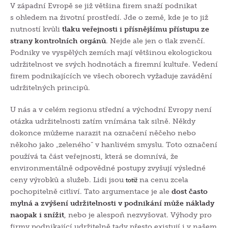
V západní Evropě se již většina firem snaží podnikat
s ohledem na životní prostředí. Jde o země, kde je to již
nutností kvůli
tlaku veřejnosti i přísnějšímu přístupu ze
strany kontrolních orgánů
. Nejde ale jen o tlak zvenčí.
Podniky
ve vyspělých zemích
mají
většinou
ekologickou
udržitelnost ve svých hodnotách a firemní kultuře. Vedení
firem podnikajících ve všech oborech vyžaduje zavádění
udržitelných principů.
U nás a v celém regionu střední a východní Evropy není
otázka udržitelnosti zatím vnímána tak silně. Někdy
dokonce můžeme narazit na označení něčeho nebo
někoho jako „zeleného“ v hanlivém smyslu. Toto označení
používá ta část veřejnosti, která se domnívá, že
environmentálně odpovědné postupy zvyšují výsledné
ceny výrobků a služeb. Lidi jsou
na cenu zcela
totiž
pochopitelně citliví. Tato argumentace je ale
dost často
mylná a zvýšení udržitelnosti v podnikání může náklady
naopak i snížit
, nebo je alespoň nezvyšovat. Výhody pro
firmy podnikající udržitelně tady přesto existují i v našem