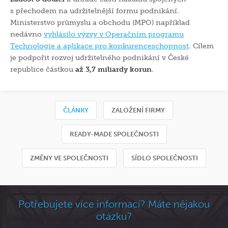
s přechodem na udržitelnější formu podnikání.
Ministerstvo průmyslu a obchodu (MPO) například
nedávno
vyhlásilo výzvy v Operačním programu
Technologie a aplikace pro konkurenceschopnost
. Cílem
je podpořit rozvoj udržitelného podnikání v České
republice částkou
až 3,7 miliardy korun
.
ČLÁNKY
ZALOŽENÍ FIRMY
READY-MADE SPOLEČNOSTI
ZMĚNY VE SPOLEČNOSTI
SÍDLO SPOLEČNOSTI
Potřebujete více informací? Máte nějakou
otázku?