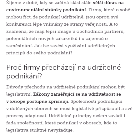
Žijeme v době, kdy se začíná klást stále
větší důraz na
environmentální stránky podnikání
. Firmy, které o sobě
mohou říct, že podn
ikají udržitelně,
jsou
opr
oti
své
k
onkurenci
lépe vnímány
ze strany veřejnosti. A to
znamená,
že mají
lepší
image
u
obchod
ních partnerů,
potenciálních nových zákazníků i
u
zájemců o
zaměstnání. Jak lze zavést využívání udržitelných
principů do svého podnikání?
Proč firmy přecházejí na udržitelné
podnikání?
Důvody přechodu na udržitelné podnikání mohou být
legislativní.
Zákony zaměřující se na udržitelnost se
v Evropě postupně zpřísňují
. Společnosti podnikající
v dotčených oborech se musí legislativě přizpůsobit a své
procesy adaptovat. Udržitelné principy ovšem zavádí i
řada společností, které podnikají v oborech, kde to
legislativa striktně nevyžaduje.