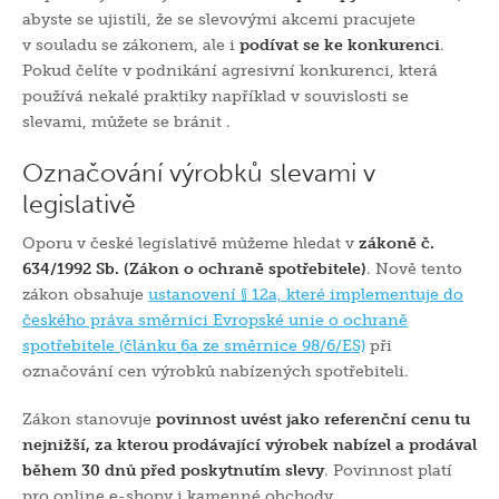
abyste se ujistili, že se slevovými akcemi pracujete
v souladu se zákonem, ale i
podívat se ke konkurenci
.
Pokud čelíte v podnikání agresivní konkurenci, která
používá nekalé praktiky například v souvislosti se
slevami, můžete se bránit .
Označování výrobků slevami v
legislativě
Oporu v české legislativě můžeme hledat v
zákoně č.
634/1992 Sb. (Zákon o ochraně spotřebitele)
. Nově tento
zákon obsahuje
ustanovení § 12a, které implementuje do
českého práva směrnici Evropské unie o ochraně
spotřebitele (článku 6a ze směrnice 98/6/ES)
při
označování cen výrobků nabízených spotřebiteli.
Zákon stanovuje
povinnost uvést jako referenční cenu tu
nejnižší, za kterou prodávající výrobek nabízel a prodával
během 30 dnů před poskytnutím slevy
. Povinnost platí
pro online e-shopy i kamenné obchody.