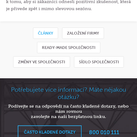
k tomu, aby si zákazníci odnesli pozitivní zkušenost, která
je přivede zpět i mimo slevovou sezónu.
ČLÁNKY
ZALOŽENÍ FIRMY
READY-MADE SPOLEČNOSTI
ZMĚNY VE SPOLEČNOSTI
SÍDLO SPOLEČNOSTI
Potřebujete více informací? Máte nějakou
otázku?
Podívejte se na odpovědi na často kladené dotazy, nebo
nám rovnou
zavolejte na naši bezplatnou linku.
800 010 111
ČASTO KLADENÉ DOTAZY