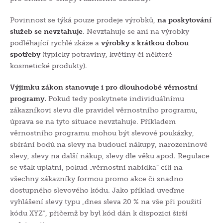
Povinnost se týká pouze prodeje výrobků,
na poskytování
služeb se nevztahuje
. Nevztahuje se ani na výrobky
podléhající rychlé zkáze a
výrobky s krátkou dobou
spotřeby
(typicky potraviny, květiny či některé
kosmetické produkty).
Výjimku zákon stanovuje i pro dlouhodobé věrnostní
programy.
Pokud tedy poskytnete individuálnímu
zákazníkovi slevu dle pravidel věrnostního programu,
úprava se na tyto situace nevztahuje. Příkladem
věrnostního programu mohou být slevové poukázky,
sbírání bodů na slevy na budoucí nákupy, narozeninové
slevy, slevy na další nákup, slevy dle věku apod. Regulace
se však uplatní, pokud „věrnostní nabídka“ cílí na
všechny zákazníky formou promo akce či snadno
dostupného slevového kódu. Jako příklad uveďme
vyhlášení slevy typu „dnes sleva 20 % na vše při použití
kódu XYZ“, přičemž by byl kód dán k dispozici širší