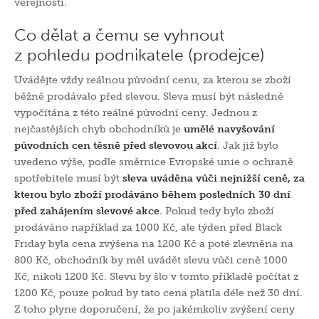
veřejnosti.
Co dělat a čemu se vyhnout
z pohledu podnikatele (prodejce)
Uvádějte vždy reálnou původní cenu, za kterou se zboží
běžně prodávalo před slevou. Sleva musí být následně
vypočítána z této reálné původní ceny. Jednou z
nejčastějších chyb obchodníků je
umělé navyšování
původních cen těsně před slevovou akcí
. Jak již bylo
uvedeno výše, podle směrnice Evropské unie o ochraně
spotřebitele musí být
sleva uváděna vůči nejnižší ceně, za
kterou bylo zboží prodáváno během posledních 30 dní
před zahájením slevové akce
. Pokud tedy bylo zboží
prodáváno například za 1000 Kč, ale týden před Black
Friday byla cena zvýšena na 1200 Kč a poté zlevněna na
800 Kč, obchodník by měl uvádět slevu vůči ceně 1000
Kč, nikoli 1200 Kč. Slevu by šlo v tomto příkladě počítat z
1200 Kč, pouze pokud by tato cena platila déle než 30 dní.
Z toho plyne doporučení, že po jakémkoliv zvýšení ceny