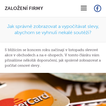
ZALOŽENÍ FIRMY
ÚVOD
Jak správně zobrazovat a vypočítávat slevy,
abychom se vyhnuli nekalé soutěži?
SLUŽBY
CENÍK
S blížícím se koncem roku začínají v listopadu slevové
akce v obchodech a na e-shopech. V tomto článku vám
FAQ
přinášíme několik doporučení, jak správně zobrazovat a
počítat cenové slevy.
ČLÁNKY
KONTAKT
ON-LINE ZALOŽENÍ S.R.O.