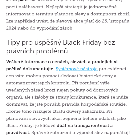
pocit naléhavosti. Nejlepší strategií je jednoznačně
informovat o termínu platnosti slevy a dostupnosti zboží.
Lze například uvést, že slevová akce platí do 26. listopadu
2024 nebo do vyprodání zásob.
Tipy pro úspěšný Black Friday bez
právních problémů
Veškeré informace o cenách, slevách a prodejích si
pečlivě dokumentujte
.
Systémové nástroje
pro evidenci
cen vám mohou pomoci sledovat historické ceny a
automatizovat jejich kontrolu. Při porušení výše
uvedených zásad hrozí nejen pokuty od dozorových
orgánů, ale i žaloby ze strany konkurence, která se může
domnívat, že jste porušili pravidla hospodářské soutěže.
Kromě toho riskujete ztrátu důvěry zákazníků. Při
plánování slevových akcí, zejména během událostí jako
Black Friday, je klíčové
dbát na transparentnost a
pravdivost
. Správné zobrazení a výpočet slev napomáhají