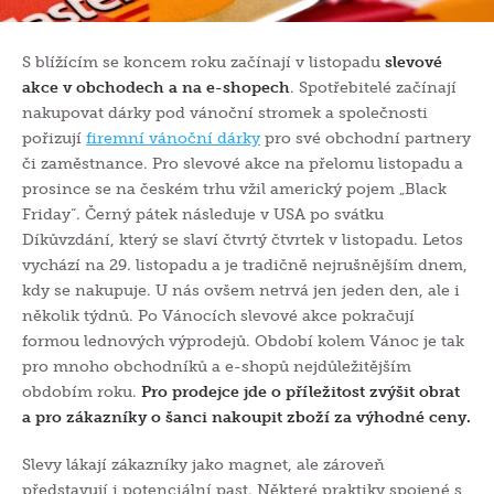
S blížícím se koncem roku začínají v listopadu
slevové
akce v obchodech a na e-shopech
. Spotřebitelé začínají
nakupovat dárky pod vánoční stromek a společnosti
pořizují
firemní vánoční dárky
pro své obchodní partnery
či zaměstnance. Pro slevové akce na přelomu listopadu a
prosince se na českém trhu vžil americký pojem „Black
Friday“. Černý pátek následuje v USA po svátku
Díkůvzdání, který se slaví čtvrtý čtvrtek v listopadu. Letos
vychází na 29. listopadu a je tradičně nejrušnějším dnem,
kdy se nakupuje. U nás ovšem netrvá jen jeden den, ale i
několik týdnů. Po Vánocích slevové akce pokračují
formou lednových výprodejů. Období kolem Vánoc je tak
pro mnoho obchodníků a e-shopů nejdůležitějším
obdobím roku.
Pro prodejce jde o příležitost zvýšit obrat
a pro zákazníky o šanci nakoupit zboží za výhodné ceny.
Slevy lákají zákazníky jako magnet, ale zároveň
představují i potenciální past. Některé praktiky spojené s