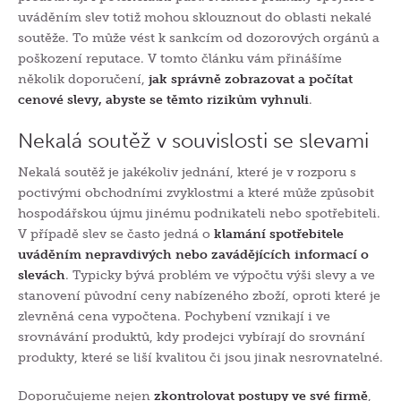
uváděním slev totiž mohou sklouznout do oblasti nekalé
soutěže. To může vést k sankcím od dozorových orgánů a
poškození reputace. V tomto článku vám přinášíme
několik doporučení,
jak správně zobrazovat a počítat
cenové slevy, abyste se těmto rizikům vyhnuli
.
Nekalá soutěž v souvislosti se slevami
Nekalá soutěž je jakékoliv jednání, které je v rozporu s
poctivými obchodními zvyklostmi a které může způsobit
hospodářskou újmu jinému podnikateli nebo spotřebiteli.
V případě slev se často jedná o
klamání spotřebitele
uváděním nepravdivých nebo zavádějících informací o
slevách
. Typicky bývá problém ve výpočtu výši slevy a ve
stanovení původní ceny nabízeného zboží, oproti které je
zlevněná cena vypočtena. Pochybení vznikají i ve
srovnávání produktů, kdy prodejci vybírají do srovnání
produkty, které se liší kvalitou či jsou jinak nesrovnatelné.
Doporučujeme nejen
zkontrolovat postupy ve své firmě
,