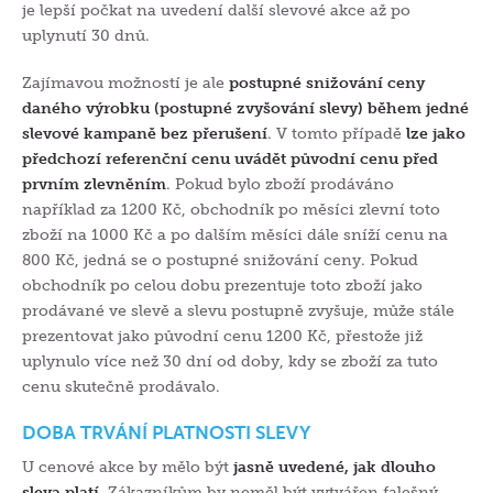
je lepší počkat na uvedení další slevové akce až po
uplynutí 30 dnů.
Zajímavou možností je ale
postupné snižování ceny
daného výrobku (postupné zvyšování slevy) během jedné
slevové kampaně bez přerušení
. V tomto případě
lze jako
předchozí referenční cenu uvádět původní cenu před
prvním zlevněním
. Pokud bylo zboží prodáváno
například za 1200 Kč, obchodník po měsíci zlevní toto
zboží na 1000 Kč a po dalším měsíci dále sníží cenu na
800 Kč, jedná se o postupné snižování ceny. Pokud
obchodník po celou dobu prezentuje toto zboží jako
prodávané ve slevě a slevu postupně zvyšuje, může stále
prezentovat jako původní cenu 1200 Kč, přestože již
uplynulo více než 30 dní od doby, kdy se zboží za tuto
cenu skutečně prodávalo.
DOBA TRVÁNÍ
PLATNOSTI SLEVY
U cenové akce by mělo být
jasně uvedené, jak dlouho
sleva platí
. Zákazníkům by neměl být vytvářen falešný