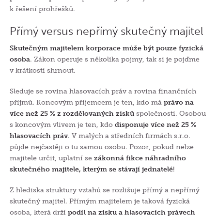
k řešení prohřešků.
Přímý versus nepřímý skutečný majitel
Skutečným majitelem korporace může být pouze fyzická
osoba
. Zákon operuje s několika pojmy, tak si je pojďme
v krátkosti shrnout.
Sleduje se rovina hlasovacích práv a rovina finančních
příjmů. Koncovým příjemcem je ten, kdo má
právo na
více než 25 % z rozdělovaných zisků
společnosti. Osobou
s koncovým vlivem je ten, kdo
disponuje více než 25 %
hlasovacích práv
. V malých a středních firmách s.r.o.
půjde nejčastěji o tu samou osobu. Pozor, pokud nelze
majitele určit, uplatní se
zákonná fikce náhradního
skutečného majitele, kterým se stávají jednatelé
!
Z hlediska struktury vztahů se rozlišuje přímý a nepřímý
skutečný majitel. Přímým majitelem je taková fyzická
osoba, která drží
podíl na zisku a hlasovacích právech