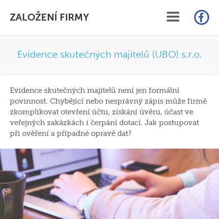
ZALOŽENÍ FIRMY
ÚVOD
Evidence skutečných majitelů (UBO) s.r.o.
SLUŽBY
Evidence skutečných majitelů není jen formální
CENÍK
povinnost. Chybějící nebo nesprávný zápis může firmě
zkomplikovat otevření účtu, získání úvěru, účast ve
FAQ
veřejných zakázkách i čerpání dotací. Jak postupovat
při ověření a případné opravě dat?
ČLÁNKY
KONTAKT
ON-LINE ZALOŽENÍ S.R.O.