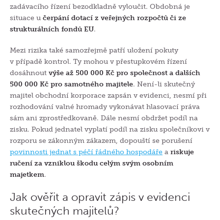
zadávacího řízení bezodkladně vyloučit. Obdobná je
situace u
čerpání dotací z veřejných rozpočtů či ze
strukturálních fondů EU
.
Mezi rizika také samozřejmě patří uložení pokuty
v případě kontrol.
Ty mohou
v přestupkovém řízení
dosáhnout
výše až 500 000 Kč pro společnost a dalších
500 000 Kč pro samotného majitele
. Není-li skutečný
majitel obchodní korporace zapsán v evidenci, nesmí při
rozhodování valné hromady vykonávat hlasovací práva
sám ani zprostředkovaně. Dále nesmí obdržet podíl na
zisku. Pokud jednatel vyplatí podíl na zisku společníkovi v
rozporu se zákonným zákazem, dopouští se porušení
povinnosti jednat s péčí řádného hospodáře
a
riskuje
ručení za vzniklou škodu celým svým osobním
majetkem
.
Jak ověřit a opravit zápis v evidenci
skutečných majitelů?