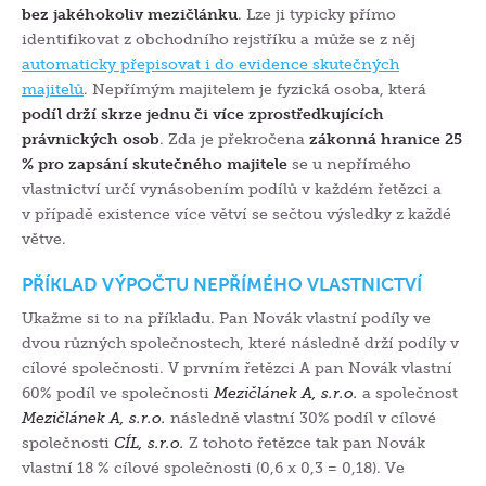
bez jakéhokoliv mezičlánku
. Lze ji typicky přímo
identifikovat z obchodního rejstříku a může se z něj
automaticky přepisovat i do evidence skutečných
majitelů
. Nepřímým majitelem je fyzická osoba, která
podíl drží skrze jednu či více zprostředkujících
právnických osob
. Zda je překročena
zákonná hranice 25
% pro zapsání skutečného majitele
se u nepřímého
vlastnictví určí vynásobením podílů v každém řetězci a
v případě existence více větví se sečtou výsledky z každé
větve.
PŘÍKLAD VÝPOČTU NEPŘÍMÉHO VLASTNICTVÍ
Ukažme si to na příkladu. Pan Novák vlastní podíly ve
dvou různých společnostech, které následně drží podíly v
cílové společnosti. V prvním řetězci A
pan Novák vlastní
60% podíl ve společnosti
Mezičlánek A, s.r.o.
a společnost
Mezičlánek A, s.r.o.
následně vlastní 30% podíl v cílové
společnosti
CÍL, s.r.o.
Z tohoto řetězce tak pan Novák
vlastní 18 % cílové společnosti (0,6 x 0,3 = 0,18). Ve