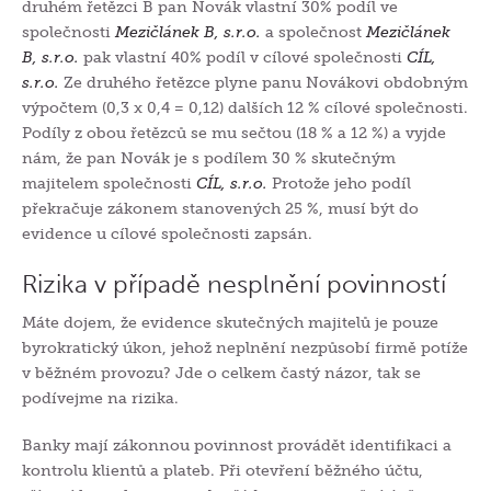
druhém řetězci B pan Novák vlastní 30% podíl ve
společnosti
Mezičlánek B, s.r.o.
a společnost
Mezičlánek
B, s.r.o.
pak vlastní 40% podíl v cílové společnosti
CÍL,
s.r.o.
Ze druhého řetězce plyne panu Novákovi obdobným
výpočtem (0,3 x 0,4 = 0,12) dalších 12 % cílové společnosti.
Podíly z obou řetězců se mu sečtou (18 % a 12 %) a vyjde
nám, že pan Novák je s podílem 30 % skutečným
majitelem společnosti
CÍL, s.r.o.
Protože jeho podíl
překračuje zákonem stanovených 25 %, musí být do
evidence u cílové společnosti zapsán.
Rizika v případě nesplnění povinností
Máte dojem, že evidence skutečných majitelů je pouze
byrokratický úkon, jehož neplnění nezpůsobí firmě potíže
v běžném provozu? Jde o celkem častý názor, tak se
podívejme na rizika.
Banky mají zákonnou povinnost provádět identifikaci a
kontrolu klientů a plateb. Při otevření běžného účtu,