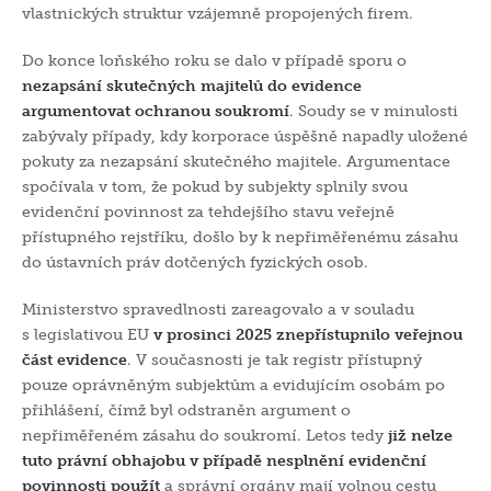
vlastnických struktur vzájemně propojených firem.
Do konce loňského roku se dalo v případě sporu o
nezapsání skutečných majitelů do evidence
argumentovat ochranou soukromí
. Soudy se v minulosti
zabývaly případy, kdy korporace úspěšně napadly uložené
pokuty za nezapsání skutečného majitele. Argumentace
spočívala v tom, že pokud by subjekty splnily svou
evidenční povinnost za tehdejšího stavu veřejně
přístupného rejstříku, došlo by k nepřiměřenému zásahu
do ústavních práv dotčených fyzických osob.
Ministerstvo spravedlnosti zareagovalo a v souladu
s legislativou EU
v prosinci 2025 znepřístupnilo veřejnou
část evidence
. V současnosti je tak registr přístupný
pouze oprávněným subjektům a evidujícím osobám po
přihlášení, čímž byl odstraněn argument o
nepřiměřeném zásahu do soukromí. Letos tedy
již nelze
tuto právní obhajobu v případě nesplnění evidenční
povinnosti použít
a správní orgány mají volnou cestu