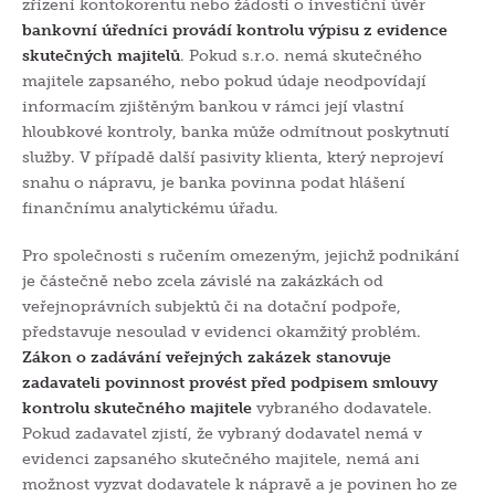
zřízení kontokorentu nebo žádosti o investiční úvěr
bankovní úředníci provádí kontrolu výpisu z evidence
skutečných majitelů
. Pokud s.r.o. nemá skutečného
majitele zapsaného, nebo pokud údaje neodpovídají
informacím zjištěným bankou v rámci její vlastní
hloubkové kontroly, banka může odmítnout poskytnutí
služby. V případě další pasivity klienta, který neprojeví
snahu o nápravu, je banka povinna podat hlášení
finančnímu analytickému úřadu.
Pro společnosti s ručením omezeným, jejichž podnikání
je částečně nebo zcela závislé na zakázkách od
veřejnoprávních subjektů či na dotační podpoře,
představuje nesoulad v evidenci okamžitý problém.
Zákon o zadávání veřejných zakázek stanovuje
zadavateli povinnost provést před podpisem smlouvy
kontrolu skutečného majitele
vybraného dodavatele.
Pokud zadavatel zjistí, že vybraný dodavatel nemá v
evidenci zapsaného skutečného majitele, nemá ani
možnost vyzvat dodavatele k nápravě a je povinen ho ze