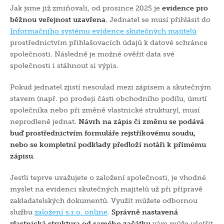
Jak jsme již zmiňovali, od prosince 2025 je
evidence pro
běžnou veřejnost uzavřena
. Jednatel se musí přihlásit do
Informačního systému evidence skutečných majitelů
prostřednictvím přihlašovacích údajů k datové schránce
společnosti. Následně je možné ověřit data své
společnosti i stáhnout si výpis.
Pokud jednatel zjistí nesoulad mezi zápisem a skutečným
stavem (např. po prodeji části obchodního podílu, úmrtí
společníka nebo při změně vlastnické struktury), musí
neprodleně jednat.
Návrh na zápis či změnu se podává
buď prostřednictvím formuláře rejstříkovému soudu,
nebo se kompletní podklady předloží notáři k přímému
zápisu
.
Jestli teprve uvažujete o založení společnosti, je vhodné
myslet na evidenci skutečných majitelů už při přípravě
zakladatelských dokumentů. Využít můžete odbornou
službu
založení s.r.o. online
.
Správně nastavená
vlastnická struktura od samého začátku
vám může ušetřit