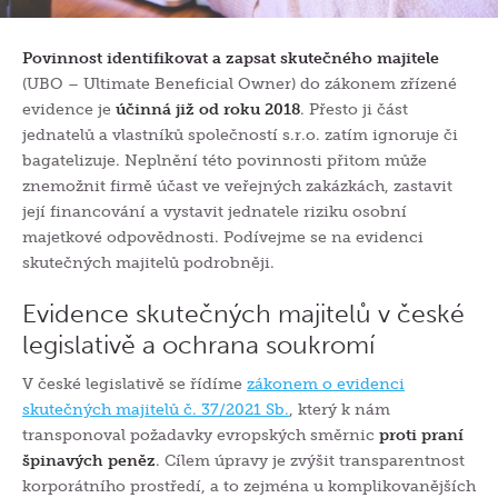
Povinnost identifikovat a zapsat skutečného majitele
(UBO – Ultimate Beneficial Owner) do zákonem zřízené
evidence je
účinná již od roku 2018
. Přesto ji část
jednatelů a vlastníků společností s.r.o. zatím ignoruje či
bagatelizuje. Neplnění této povinnosti přitom může
znemožnit firmě účast ve veřejných zakázkách, zastavit
její financování a vystavit jednatele riziku osobní
majetkové odpovědnosti. Podívejme se na evidenci
skutečných majitelů podrobněji.
Evidence skutečných majitelů v české
legislativě a ochrana soukromí
V české legislativě se řídíme
zákonem o evidenci
skutečných majitelů č. 37/2021 Sb.
, který k nám
transponoval požadavky evropských směrnic
proti praní
špinavých peněz
. Cílem úpravy je zvýšit transparentnost
korporátního prostředí, a to zejména u komplikovanějších