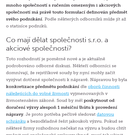
mnoho společností s ručením omezeným i akciových
společností má právě touto formulací definován předmět
svého podnikání
. Podle některých odborníků může jít až
o statisíce podniků.
Co mají dělat společnosti s.r.o. a
akciové společnosti?
Toto rozhodnutí je poměrně nové a je aktuálně
podrobováno odborné diskuzi. Někteří odborníci se
domnívají, že rejstříkové soudy by nyní mohly začít
vyzývat dotčené společnosti k nápravě. Nápravou by byla
konkretizace předmětu podnikání
dle
oborů činnosti
náležejících do volné živnosti
vyjmenovaných v
živnostenském zákoně. Soud by měl
poskytnout od
doručení výzvy alespoň 1 měsíční lhůtu k provedení
nápravy
. Je proto potřeba pečlivě sledovat
datovou
schránku
a bezodkladně řešit jakoukoli výzvu. Pokud se
některé firmy rozhodnou nečekat na výzvu a budou chtít