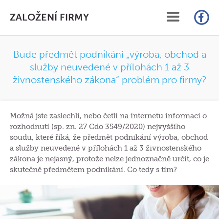
ZALOŽENÍ FIRMY
ÚVOD
Bude předmět podnikání „výroba, obchod a
služby neuvedené v přílohách 1 až 3
SLUŽBY
živnostenského zákona“ problém pro firmy?
CENÍK
Možná jste zaslechli, nebo četli na internetu informaci o
FAQ
rozhodnutí (sp. zn. 27 Cdo 3549/2020) nejvyššího
soudu, které říká, že předmět podnikání výroba, obchod
ČLÁNKY
a služby neuvedené v přílohách 1 až 3 živnostenského
zákona je nejasný, protože nelze jednoznačně určit, co je
KONTAKT
skutečně předmětem podnikání. Co tedy s tím?
ON-LINE ZALOŽENÍ S.R.O.