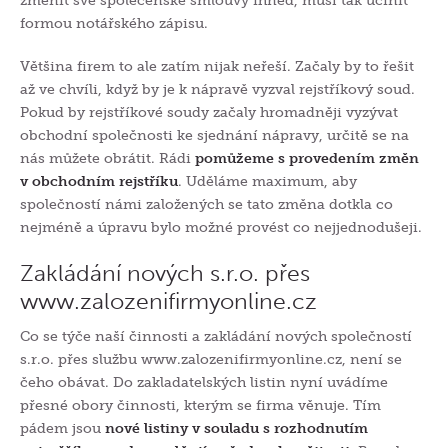
změnit své společenské smlouvy ihned, musí tak učinit
formou notářského zápisu.
Většina firem to ale zatím nijak neřeší. Začaly by to řešit
až ve chvíli, když by je k nápravě vyzval rejstříkový soud.
Pokud by rejstříkové soudy začaly hromadněji vyzývat
obchodní společnosti ke sjednání nápravy, určitě se na
nás můžete obrátit. Rádi
pomůžeme s provedením změn
v obchodním rejstříku
. Uděláme maximum, aby
společností námi založených se tato změna dotkla co
nejméně a úpravu bylo možné provést co nejjednodušeji.
Zakládání nových s.r.o. přes
www.zalozenifirmyonline.cz
Co se týče naší činnosti a zakládání nových společností
s.r.o. přes služb
u
www.zalozenifirmyonline.cz
, nen
í se
čeho obávat. Do zakladatelských listin nyní uvádíme
přesné obory činnosti, kterým se firma věnuje. Tím
pádem jsou
nové listiny v souladu s rozhodnutím