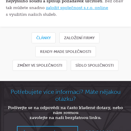
nejvyššího soudu a splňují požadavek určitosti
. Bez obav
tak můžete snadno
založit společnost s.r.o. online
s využitím našich služeb.
ČLÁNKY
ZALOŽENÍ FIRMY
READY-MADE SPOLEČNOSTI
ZMĚNY VE SPOLEČNOSTI
SÍDLO SPOLEČNOSTI
Potřebujete více informací? Máte nějakou
otázku?
Podívejte se na odpovědi na často kladené dotazy, nebo
nám rovnou
zavolejte na naši bezplatnou linku.