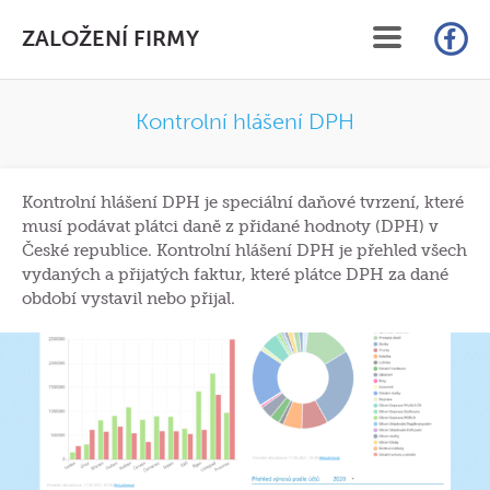
ZALOŽENÍ FIRMY
ÚVOD
Kontrolní hlášení DPH
SLUŽBY
Kontrolní hlášení DPH je speciální daňové tvrzení, které
CENÍK
musí podávat plátci daně z přidané hodnoty (DPH) v
České republice. Kontrolní hlášení DPH je přehled všech
FAQ
vydaných a přijatých faktur, které plátce DPH za dané
období vystavil nebo přijal.
ČLÁNKY
KONTAKT
ON-LINE ZALOŽENÍ S.R.O.