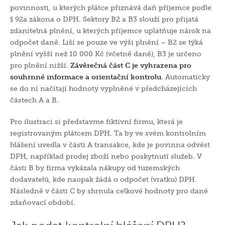
povinnosti, u kterých plátce přiznává daň příjemce podle
§ 92a zákona o DPH. Sektory B2 a B3 slouží pro přijatá
zdanitelná plnění, u kterých příjemce uplatňuje nárok na
odpočet daně. Liší se pouze ve výši plnění – B2 se týká
plnění vyšší než 10 000 Kč (včetně daně), B3 je určeno
pro plnění nižší.
Závěrečná část C je vyhrazena pro
souhrnné informace a orientační kontrolu
. Automaticky
se do ní načítají hodnoty vyplněné v předcházejících
částech A a B.
Pro ilustraci si představme fiktivní firmu, která je
registrovaným plátcem DPH. Ta by ve svém kontrolním
hlášení uvedla v části A transakce, kde je povinna odvést
DPH, například prodej zboží nebo poskytnutí služeb. V
části B by firma vykázala nákupy od tuzemských
dodavatelů, kde naopak žádá o odpočet (vratku) DPH.
Následně v části C by shrnula celkové hodnoty pro dané
zdaňovací období.