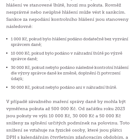
hlášení ve stanovené lhůtě, hrozí mu pokuta. Rovněž
nesprávné nebo neúplné hlášení může vést k sankcím.
Sankce za nepodání kontrolního hlášení jsou stanoveny
následovně:
1 000 Kč, pokud bylo hlášení podáno dodatečně bez vyzvání
správcem daně;
10 000 Kč, pokud bylo podáno v náhradní lhůtě po výzvě
správce daně;
30 000 Kč, pokud nebylo podáno následné kontrolní hlášení
dle výzvy správce daně ke změně, doplnění či potvrzení
údajů;
50 000 Kč, pokud nebylo podáno ani v náhradní lhůtě.
V případě závažného maření správy daně by mohla být
vyměřena pokuta až 500 000 Kč. Od začátku roku 2023
jsou pokuty ve výši 10 000 Kč, 30 000 Kč a 50 000 Kč
sníženy za splnění určitých podmínek na polovinu. Toto
snížení se vztahuje na fyzické osoby, které jsou plátci
DPH s kalendářním čtvrtletním zdaňovacím obdobím, a