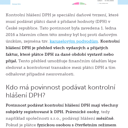
Kontrolní hlášení DPH je speciální daňové tvrzení, které
musí podávat plátci daně z přidané hodnoty (DPH) v
České republice. Tato povinnost byla zavedena 1. ledna
2016 a hlavním cílem této změny byl boj proti daňovým
únikům, zejména tzv.
karuselovým podvodům
.
Kontrolní
hlášení DPH je přehled všech vydaných a přijatých
faktur, které plátce DPH za dané období vystavil nebo
přijal.
Tento přehled umožňuje finančním úřadům lépe
sledovat a kontrolovat transakce mezi plátci DPH a tím
odhalovat případné nesrovnalosti.
Kdo má povinnost podávat kontrolní
hlášení DPH?
Povinnost podávat kontrolní hlášení DPH mají všechny
subjekty registrované k DPH.
Právnické osoby
, tedy
například společnosti s.r.o., podávají hlášení
měsíčně
.
Pokud je plátce
fyzickou osobou s čtvrtletním režimem