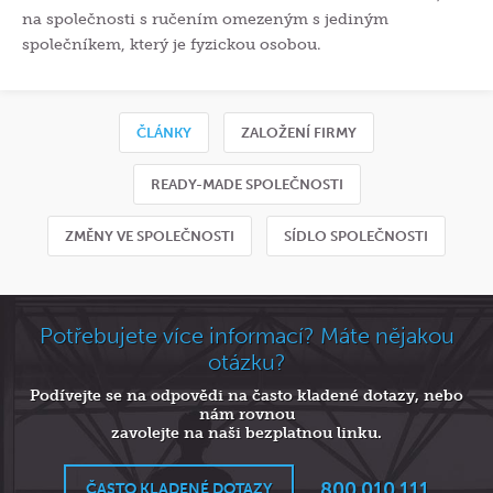
na společnosti s ručením omezeným s jediným
společníkem, který je fyzickou osobou.
ČLÁNKY
ZALOŽENÍ FIRMY
READY-MADE SPOLEČNOSTI
ZMĚNY VE SPOLEČNOSTI
SÍDLO SPOLEČNOSTI
Potřebujete více informací? Máte nějakou
otázku?
Podívejte se na odpovědi na často kladené dotazy, nebo
nám rovnou
zavolejte na naši bezplatnou linku.
800 010 111
ČASTO KLADENÉ DOTAZY