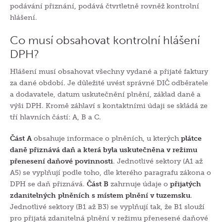
podávání přiznání, podává čtvrtletně rovněž
kontrolní
hlášení.
Co musí obsahovat kontrolní hlášení
DPH?
Hlášení musí obsahovat všechny vydané a přijaté faktury
za dané období. Je důležité uvést správné DIČ odběratele
a dodavatele, datum uskutečnění plnění, základ daně a
výši DPH. Kromě záhlaví s kontaktními údaji se skládá ze
tří hlavních částí: A, B a C.
Část A
obsahuje informace o plněních, u kterých
plátce
daně přiznává daň a která byla uskutečněna v režimu
přenesení daňové povinnosti
. Jednotlivé sektory (A1 až
A5) se vyplňují podle toho, dle kterého paragrafu zákona o
DPH se daň přiznává.
Část B
zahrnuje údaje o
přijatých
zdanitelných plněních s místem plnění v tuzemsku
.
Jednotlivé sektory (B1 až B3) se vyplňují tak, že B1 slouží
pro přijatá zdanitelná plnění v režimu přenesené daňové