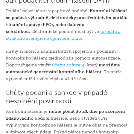
Jak podat kontrolní hlášení DPH?
Podání nelze učinit v papírové podobě.
Kontrolní hlášení
se podává výhradně elektronicky prostřednictvím portálu
Finanční správy (EPO), nebo datovou
schránkou.
Elektronické podání musí být ve
formátu a
struktuře zveřejněné správcem daně
.
Firmy si mohou administrativu spojenou s podáním
kontrolního hlášení zjednodušit pomocí automatizace.
Doporučujeme využít
účetní software
, který
umožňuje
automatické generování kontrolního hlášení
. To může
výrazně snížit riziko chyb a ušetřit čas.
Lhůty podaní a sankce v případě
nesplnění povinností
Kontrolní hlášení je
nutné podat do 25. dne po skončení
zdaňovacího období
(měsíce, nebo čtvrtletí). Při
vyplňování kontrolního hlášení je nutné dbát na přesnost
a úplnost všech údajů. Pokud plátce nepodá kontrolní