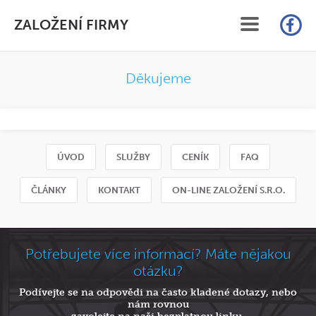
ZALOŽENÍ FIRMY
ÚVOD
Děkujeme
SLUŽBY
CENÍK
ÚVOD
SLUŽBY
CENÍK
FAQ
FAQ
ČLÁNKY
KONTAKT
ON-LINE ZALOŽENÍ S.R.O.
ČLÁNKY
KONTAKT
Potřebujete více informací? Máte nějakou
otázku?
ON-LINE ZALOŽENÍ S.R.O.
Podívejte se na odpovědi na často kladené dotazy, nebo
nám rovnou